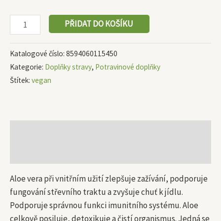
PŘIDAT DO KOŠÍKU
Katalogové číslo:
8594060115450
Kategorie:
Doplňky stravy
,
Potravinové doplňky
Štítek:
vegan
Popis
Další informace
Aloe vera při vnitřním užití zlepšuje zažívání, podporuje
fungování střevního traktu a zvyšuje chuť k jídlu.
Podporuje správnou funkci imunitního systému. Aloe
celkově posiluje, detoxikuje a čistí organismus. Jedná se