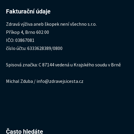
Fakturační údaje
Zdravá výživa aneb škopek není všechno s.r.o.
Příkop 4, Brno 602 00
IČO: 03867081
číslo účtu: 6333628389/0800
Spisová značka: C 87144 vedená u Krajského soudu v Brně
Michal Zduba / info@zdravejsicesta.cz
Hledat:
Často hledáte