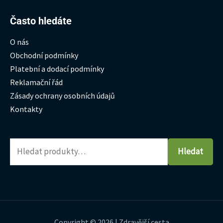
Hledat:
Často hledáte
O nás
Obchodní podmínky
Platební a dodací podmínky
Reklamační řád
Zásady ochrany osobních údajů
Kontakty
Hledat
Copyright © 2026 | Zdravější cesta