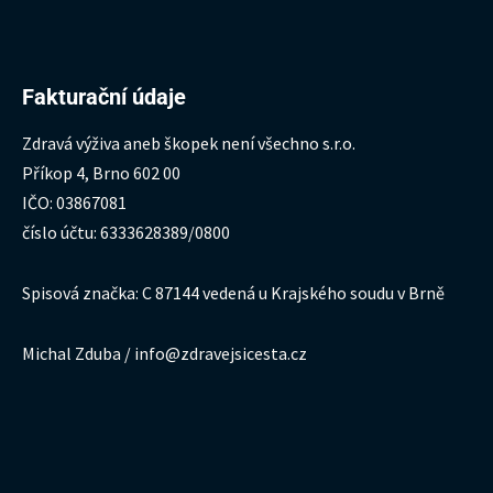
Fakturační údaje
Zdravá výživa aneb škopek není všechno s.r.o.
Příkop 4, Brno 602 00
IČO: 03867081
číslo účtu: 6333628389/0800
Spisová značka: C 87144 vedená u Krajského soudu v Brně
Michal Zduba / info@zdravejsicesta.cz