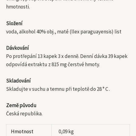
hmotnosti.
Složení
voda, alkohol 40% obj., maté (llex paraguayensis) list
Dávkování
Po protřepání 13 kapek 3 x denně. Denní dávka 39 kapek
odpovídá extraktu z 815 mg čerstvé hmoty.
Skladování
Skladujte v suchu a temnu při teplotě do 28 ° C .
Země původu
Česká republika.
Hmotnost
0,09 kg