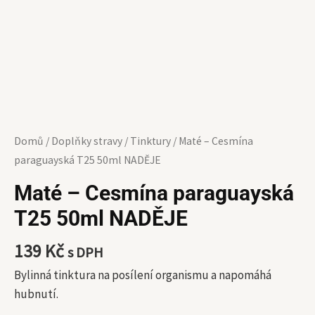
Domů
/
Doplňky stravy
/
Tinktury
/ Maté – Cesmína
paraguayská T25 50ml NADĚJE
Maté – Cesmína paraguayská
T25 50ml NADĚJE
139
Kč
s DPH
Bylinná tinktura na posílení organismu a napomáhá
hubnutí.