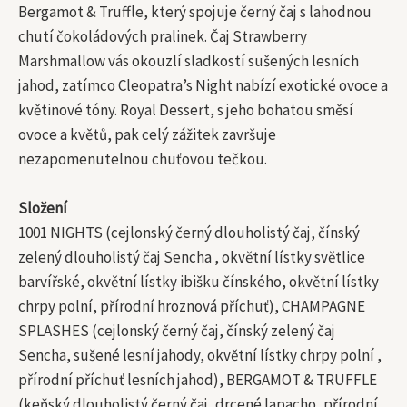
Bergamot & Truffle, který spojuje černý čaj s lahodnou
chutí čokoládových pralinek. Čaj Strawberry
Marshmallow vás okouzlí sladkostí sušených lesních
jahod, zatímco Cleopatra’s Night nabízí exotické ovoce a
květinové tóny. Royal Dessert, s jeho bohatou směsí
ovoce a květů, pak celý zážitek završuje
nezapomenutelnou chuťovou tečkou.
Složení
1001 NIGHTS (cejlonský černý dlouholistý čaj, čínský
zelený dlouholistý čaj Sencha , okvětní lístky světlice
barvířské, okvětní lístky ibišku čínského, okvětní lístky
chrpy polní, přírodní hroznová příchuť), CHAMPAGNE
SPLASHES (cejlonský černý čaj, čínský zelený čaj
Sencha, sušené lesní jahody, okvětní lístky chrpy polní ,
přírodní příchuť lesních jahod), BERGAMOT & TRUFFLE
(keňský dlouholistý černý čaj, drcené lapacho, přírodní