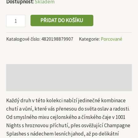
Dostupnost:
Skladem
PŘIDAT DO KOŠÍKU
Katalogové číslo:
4820198879907
Kategorie:
Porcované
Popis
Další informace
Každý druh v této kolekci nabízí jedinečné kombinace
chutí a vůní, které vás přenesou do světa oslav a radosti.
Od smyslného mixu cejlonského a čínského čaje v 1001
Nights s hroznovou příchutí, přes osvěžující Champagne
Splashes s nádechem lesních jahod, až po delikátní