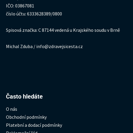
IČO: 03867081
číslo účtu: 6333628389/0800
Spisová značka: C 87144 vedená u Krajského soudu v Brně
Michal Zduba / info@zdravejsicesta.cz
Hledat:
Často hledáte
O nás
Obchodní podmínky
Platební a dodací podmínky
Reklamační řád