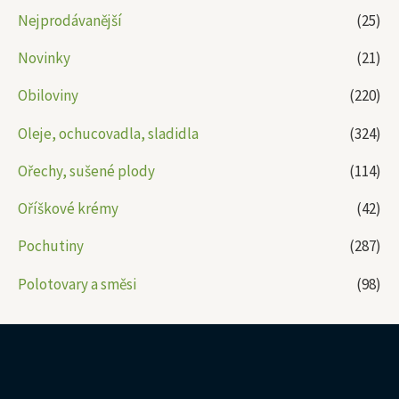
Nejprodávanější
(25)
Novinky
(21)
Obiloviny
(220)
Oleje, ochucovadla, sladidla
(324)
Ořechy, sušené plody
(114)
Oříškové krémy
(42)
Pochutiny
(287)
Polotovary a směsi
(98)