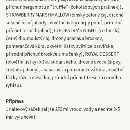
příchuť bergamotu a “truffle” (čokoládových pralinek)),
STRAWBERRY MARSHMALLOW (čínský zelený čaj, drcené
sušené lesní jahody, okvětní lístky chrpy polní, přírodní
příchuť lesních jahod), CLEOPATRA’S NIGHT (cejlonský
černý dlouholistý čaj, drcený ananas a broskev,
pomerančová kůra, okvětní lístky světlice barvířské,
přírodní příchuť broskve a mučenky), ROYAL DESSERT
(okvětní lístky ibišku súdanského, drcené ovoce (šípky,
třešně a jahody), ananasová a pomerančová kůra, okvětní
lístky růže a měsíčku, přírodní příchuť třešně a černého
rybízu).
Příprava
1 nálevový sáček zalijte 250 ml vroucí vody a nechte 3-5
min vyluhovat.