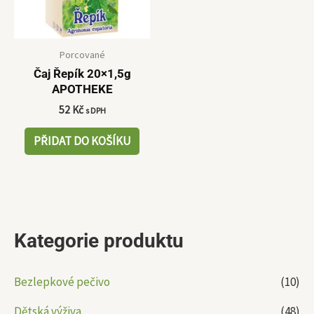
Porcované
Čaj Řepík 20×1,5g
APOTHEKE
52
Kč
s DPH
PŘIDAT DO KOŠÍKU
Kategorie produktu
Bezlepkové pečivo
(10)
Dětská výživa
(48)