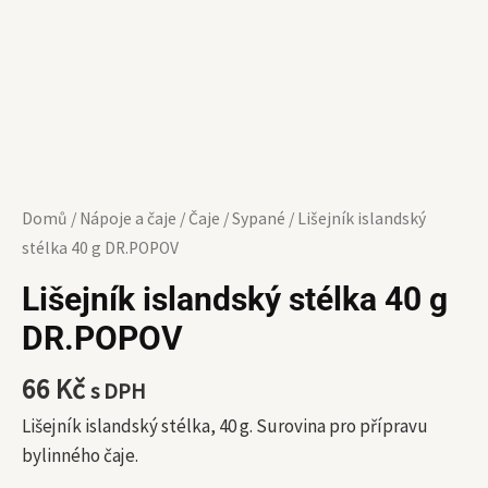
Domů
/
Nápoje a čaje
/
Čaje
/
Sypané
/ Lišejník islandský
stélka 40 g DR.POPOV
Lišejník islandský stélka 40 g
DR.POPOV
66
Kč
s DPH
Lišejník islandský stélka, 40 g. Surovina pro přípravu
bylinného čaje.