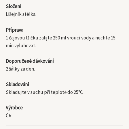
Složení
Lišejník stélka.
Příprava
1 čajovou lžičku zalijte 250 ml vroucí vody a nechte 15
min vyluhovat.
Doporučené dávkování
2 šálky za den.
Skladování
Skladujte v suchu při teplotě do 25°C.
Výrobce
ČR.