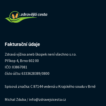
Fakturační údaje
Zdravá výživa aneb škopek není všechno s.r.o.
Příkop 4, Brno 602 00
IČO: 03867081
číslo účtu: 6333628389/0800
Spisová značka: C 87144 vedená u Krajského soudu v Brně
Michal Zduba / info@zdravejsicesta.cz