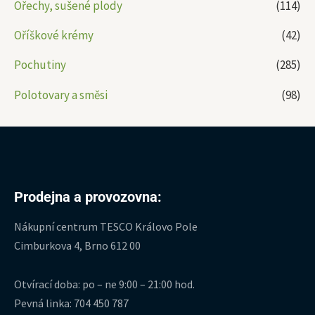
Ořechy, sušené plody
(114)
Oříškové krémy
(42)
Pochutiny
(285)
Polotovary a směsi
(98)
Prodejna a provozovna:
Nákupní centrum TESCO Královo Pole
Cimburkova 4, Brno 612 00
Otvírací doba: po – ne 9:00 – 21:00 hod.
Pevná linka: 704 450 787