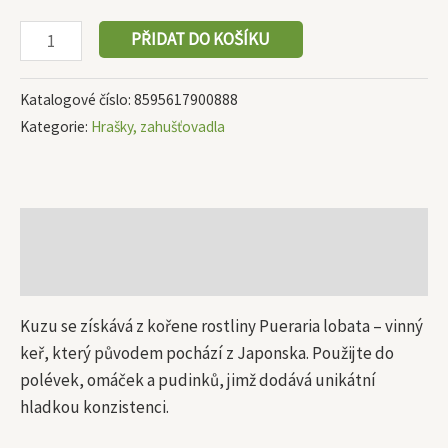
PŘIDAT DO KOŠÍKU
Katalogové číslo:
8595617900888
Kategorie:
Hrašky, zahušťovadla
Popis
Další informace
Kuzu se získává z kořene rostliny Pueraria lobata – vinný
keř, který původem pochází z Japonska. Použijte do
polévek, omáček a pudinků, jimž dodává unikátní
hladkou konzistenci.