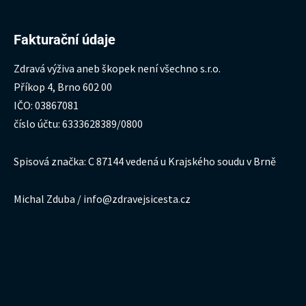
Fakturační údaje
Zdravá výživa aneb škopek není všechno s.r.o.
Příkop 4, Brno 602 00
IČO: 03867081
číslo účtu: 6333628389/0800
Spisová značka: C 87144 vedená u Krajského soudu v Brně
Michal Zduba / info@zdravejsicesta.cz