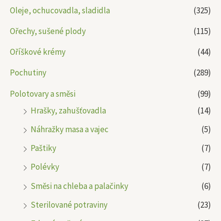
Oleje, ochucovadla, sladidla
(325)
Ořechy, sušené plody
(115)
Oříškové krémy
(44)
Pochutiny
(289)
Polotovary a směsi
(99)
Hrašky, zahušťovadla
(14)
Náhražky masa a vajec
(5)
Paštiky
(7)
Polévky
(7)
Směsi na chleba a palačinky
(6)
Sterilované potraviny
(23)