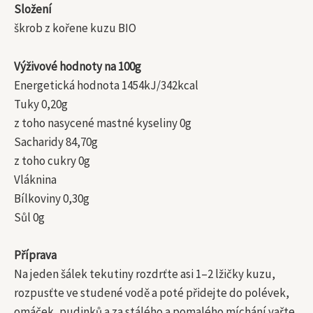
Složení
škrob z kořene kuzu BIO
Výživové hodnoty na 100g
Energetická hodnota 1454kJ/342kcal
Tuky 0,20g
z toho nasycené mastné kyseliny 0g
Sacharidy 84,70g
z toho cukry 0g
Vláknina
Bílkoviny 0,30g
Sůl 0g
Příprava
Na jeden šálek tekutiny rozdrťte asi 1–2 lžičky kuzu,
rozpusťte ve studené vodě a poté přidejte do polévek,
omáček, pudinků a za stálého a pomalého míchání vařte