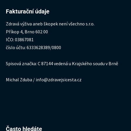
Fakturační údaje
Zdravá výživa aneb škopek není všechno s.r.o.
Příkop 4, Brno 602 00
IČO: 03867081
číslo účtu: 6333628389/0800
Spisová značka: C 87144 vedená u Krajského soudu v Brně
Michal Zduba / info@zdravejsicesta.cz
Hledat:
Často hledáte