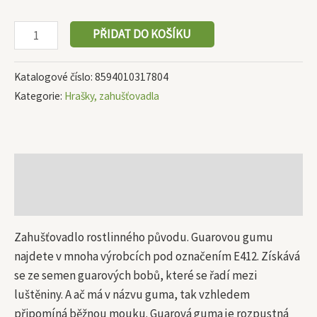
PŘIDAT DO KOŠÍKU
Katalogové číslo:
8594010317804
Kategorie:
Hrašky, zahušťovadla
Popis
Další informace
Zahušťovadlo rostlinného původu. Guarovou gumu
najdete v mnoha výrobcích pod označením E412. Získává
se ze semen guarových bobů, které se řadí mezi
luštěniny. A ač má v názvu guma, tak vzhledem
připomíná běžnou mouku. Guarová guma je rozpustná