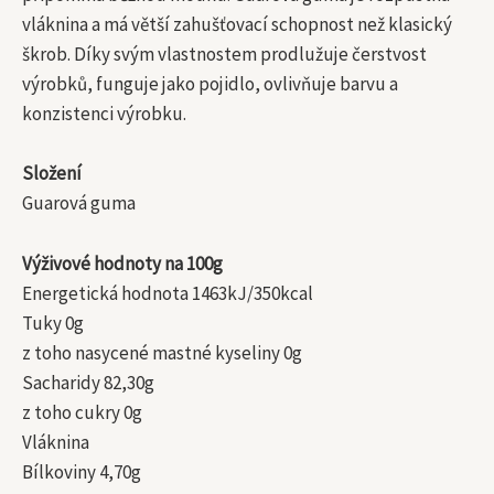
vláknina a má větší zahušťovací schopnost než klasický
škrob. Díky svým vlastnostem prodlužuje čerstvost
výrobků, funguje jako pojidlo, ovlivňuje barvu a
konzistenci výrobku.
Složení
Guarová guma
Výživové hodnoty na 100g
Energetická hodnota 1463kJ/350kcal
Tuky 0g
z toho nasycené mastné kyseliny 0g
Sacharidy 82,30g
z toho cukry 0g
Vláknina
Bílkoviny 4,70g