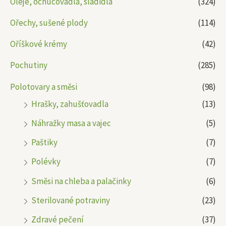
Oleje, ochucovadla, sladidla
(324)
Ořechy, sušené plody
(114)
Oříškové krémy
(42)
Pochutiny
(285)
Polotovary a směsi
(98)
Hrašky, zahušťovadla
(13)
Náhražky masa a vajec
(5)
Paštiky
(7)
Polévky
(7)
Směsi na chleba a palačinky
(6)
Sterilované potraviny
(23)
Zdravé pečení
(37)