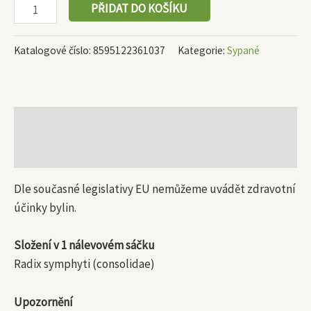
PŘIDAT DO KOŠÍKU
Katalogové číslo:
8595122361037
Kategorie:
Sypané
Popis
Další informace
Dle současné legislativy EU nemůžeme uvádět zdravotní
účinky bylin.
Složení v 1 nálevovém sáčku
Radix symphyti (consolidae)
Upozornění