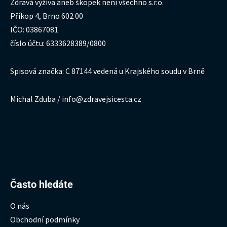
Zdravá výživa aneb škopek není všechno s.r.o.
Příkop 4, Brno 602 00
IČO: 03867081
číslo účtu: 6333628389/0800
Spisová značka: C 87144 vedená u Krajského soudu v Brně
Michal Zduba / info@zdravejsicesta.cz
Hledat:
Často hledáte
O nás
Obchodní podmínky