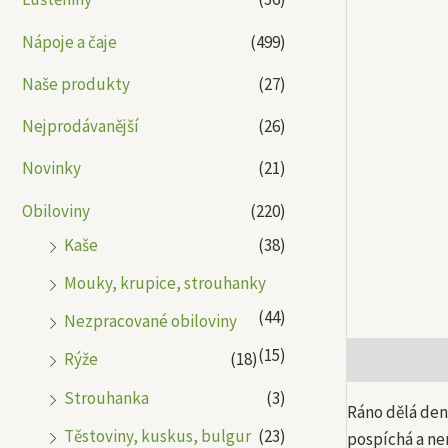
Nápoje a čaje
(499)
Naše produkty
(27)
Nejprodávanější
(26)
Novinky
(21)
Obiloviny
(220)
Kaše
(38)
Mouky, krupice, strouhanky
(44)
Nezpracované obiloviny
(15)
Rýže
(18)
Popis
Další
Strouhanka
(3)
Ráno dělá den 
Těstoviny, kuskus, bulgur
(23)
pospíchá a ne