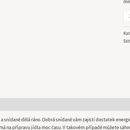
mn
Kat
Ští
 informace
a snídaně dělá ráno. Dobrá snídaně vám zajistí dostatek energie 
má na přípravu jídla moc času. V takovém případě můžete sáhnou