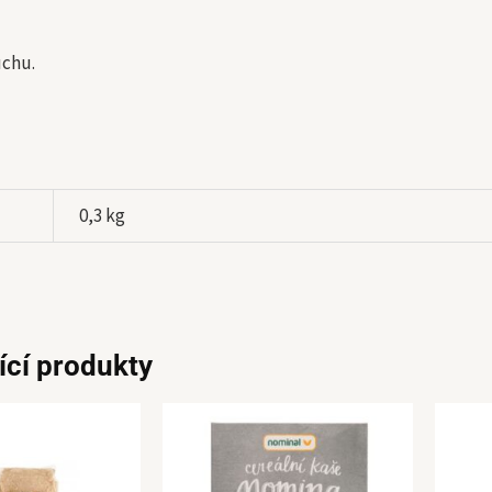
uchu.
0,3 kg
ící produkty