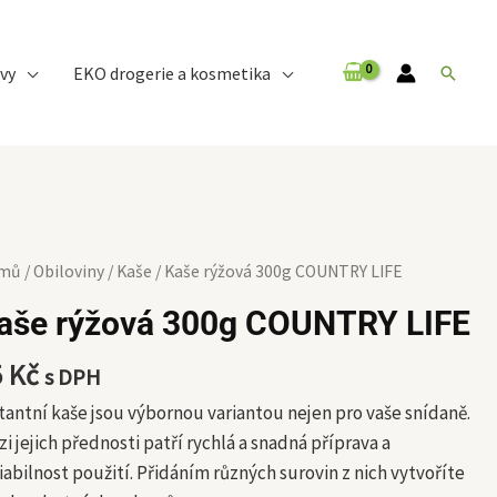
vy
EKO drogerie a kosmetika
Hledat
še
mů
/
Obiloviny
/
Kaše
/ Kaše rýžová 300g COUNTRY LIFE
ová
aše rýžová 300g COUNTRY LIFE
0g
UNTRY
5
Kč
s DPH
E
tantní kaše jsou výbornou variantou nejen pro vaše snídaně.
ožství
i jejich přednosti patří rychlá a snadná příprava a
iabilnost použití. Přidáním různých surovin z nich vytvoříte