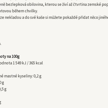
eně bezlepková obilovina, kterou se živí až čtvrtina zemské popul
otovou během chvilky.
eze nekladou a do své kaše si můžete pokaždé přidat něco jiné
.
oty na 100g
dnota 1 549 kJ / 365 kcal
é mastné kyseliny: 0,2 g
0 g
0,5 g
g