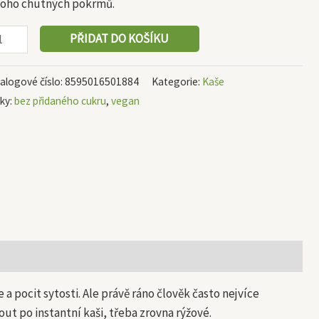
oho chutných pokrmů.
PŘIDAT DO KOŠÍKU
alogové číslo:
8595016501884
Kategorie:
Kaše
tky:
bez přidaného cukru
,
vegan
a pocit sytosti. Ale právě ráno člověk často nejvíce
t po instantní kaši, třeba zrovna rýžové.