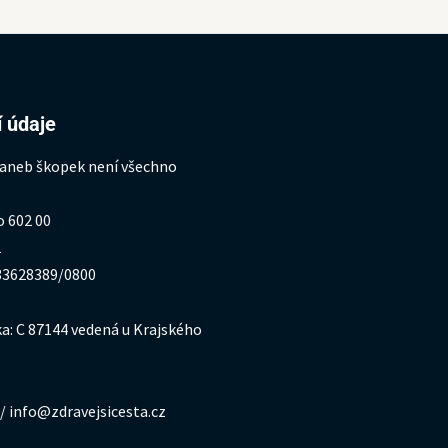
 údaje
 aneb škopek není všechno
o 602 00
1
333628389/0800
a: C 87144 vedená u Krajského
/ info@zdravejsicesta.cz