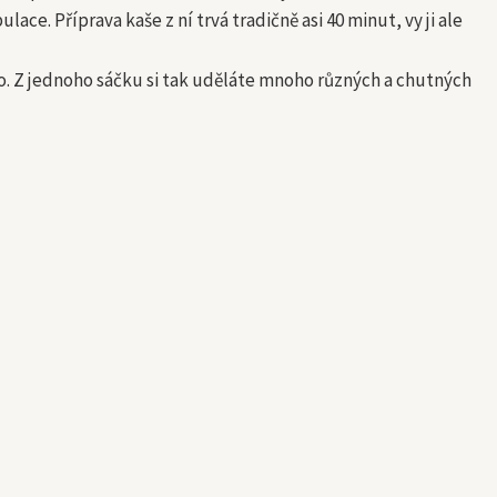
ace. Příprava kaše z ní trvá tradičně asi 40 minut, vy ji ale
ho. Z jednoho sáčku si tak uděláte mnoho různých a chutných