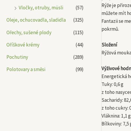
Rýže je přiroz
Vločky, otruby, müsli
(57)
můžete mít h
Oleje, ochucovadla, sladidla
(325)
Fantazii se m
pokrmů.
Ořechy, sušené plody
(115)
Oříškové krémy
(44)
Složení
Rýžová mouka
Pochutiny
(289)
Výživové hodn
Polotovary a směsi
(99)
Energetická ho
Tuky: 0,6 g
z toho nasycen
Sacharidy: 82,
z toho cukry: 
Vláknina: 1,1 g
Bílkoviny: 7,5 