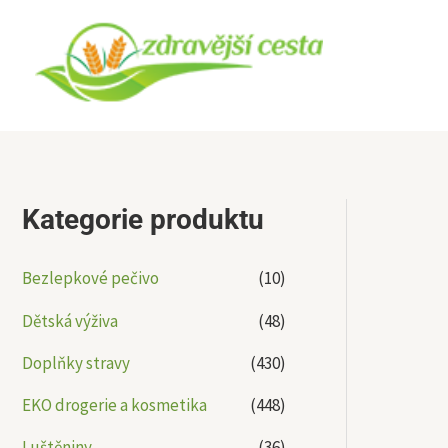
Přeskočit
na
obsah
Kategorie produktu
Bezlepkové pečivo
(10)
Dětská výživa
(48)
Doplňky stravy
(430)
EKO drogerie a kosmetika
(448)
Luštěniny
(36)