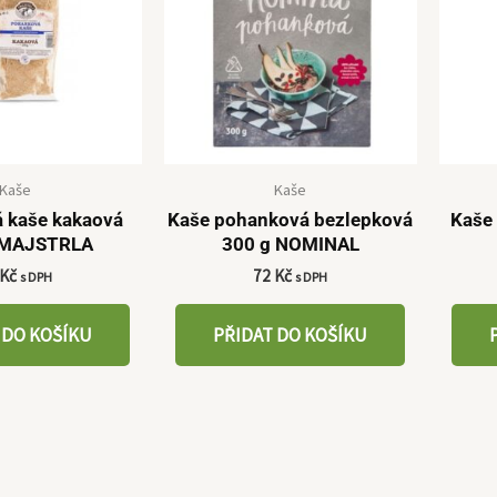
Kaše
Kaše
 kaše kakaová
Kaše pohanková bezlepková
Kaše
ŠMAJSTRLA
300 g NOMINAL
Kč
72
Kč
s DPH
s DPH
 DO KOŠÍKU
PŘIDAT DO KOŠÍKU