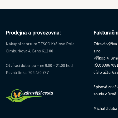
Prodejna a provozovna:
Fakturační
Nákupní centrum TESCO Královo Pole
Zdravá výživa
Cimburkova 4, Brno 612 00
s.r.o.
Příkop 4, Brn
IČO: 0386708
Otvírací doba: po – ne 9:00 – 21:00 hod.
číslo účtu: 6
Pevná linka: 704 450 787
Spisová značk
soudu v Brně
Michal Zduba 