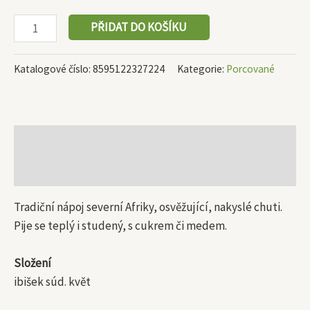
PŘIDAT DO KOŠÍKU
Katalogové číslo:
8595122327224
Kategorie:
Porcované
Popis
Další informace
Tradiční nápoj severní Afriky, osvěžující, nakyslé chuti.
Pije se teplý i studený, s cukrem či medem.
Složení
ibišek súd. květ