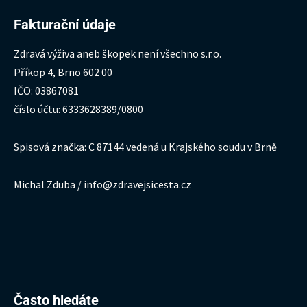
Fakturační údaje
Zdravá výživa aneb škopek není všechno s.r.o.
Příkop 4, Brno 602 00
IČO: 03867081
číslo účtu: 6333628389/0800
Spisová značka: C 87144 vedená u Krajského soudu v Brně
Michal Zduba / info@zdravejsicesta.cz
Hledat:
Často hledáte