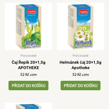
Porcované
Porcované
Čaj Řepík 20×1,5g
Heřmánek čaj 20×1,5g
APOTHEKE
Apotheke
52
Kč
52
Kč
s DPH
s DPH
PŘIDAT DO KOŠÍKU
PŘIDAT DO KOŠÍKU