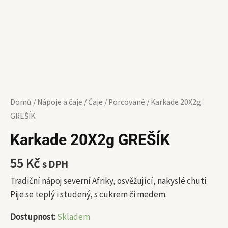
Domů
/
Nápoje a čaje
/
Čaje
/
Porcované
/ Karkade 20X2g
GREŠÍK
Karkade 20X2g GREŠÍK
55
Kč
s DPH
Tradiční nápoj severní Afriky, osvěžující, nakyslé chuti.
Pije se teplý i studený, s cukrem či medem.
Dostupnost:
Skladem