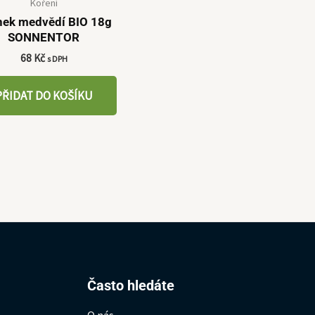
Koření
nek medvědí BIO 18g
SONNENTOR
68
Kč
s DPH
PŘIDAT DO KOŠÍKU
Hledat:
Často hledáte