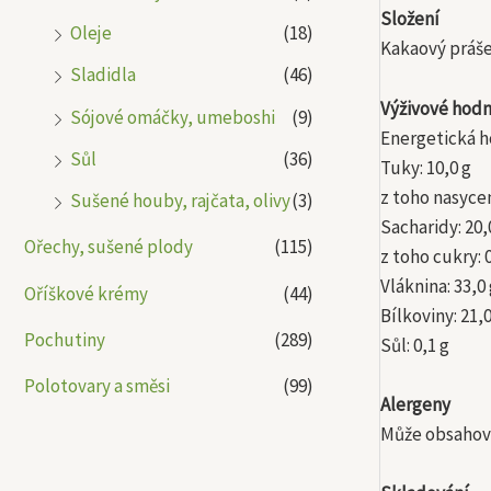
Složení
Oleje
(18)
Kakaový práše
Sladidla
(46)
Výživové hodn
Sójové omáčky, umeboshi
(9)
Energetická ho
Sůl
(36)
Tuky: 10,0 g
z toho nasycen
Sušené houby, rajčata, olivy
(3)
Sacharidy: 20,
Ořechy, sušené plody
(115)
z toho cukry: 
Vláknina: 33,0
Oříškové krémy
(44)
Bílkoviny: 21,0
Pochutiny
(289)
Sůl: 0,1 g
Polotovary a směsi
(99)
Alergeny
Může obsahova