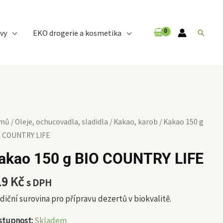
vy
EKO drogerie a kosmetika
Hledat
kao
mů
/
Oleje, ochucovadla, sladidla
/
Kakao, karob
/ Kakao 150 g
O COUNTRY LIFE
akao 150 g BIO COUNTRY LIFE
O
UNTRY
19
Kč
s DPH
E
diční surovina pro přípravu dezertů v biokvalitě.
ožství
stupnost:
Skladem