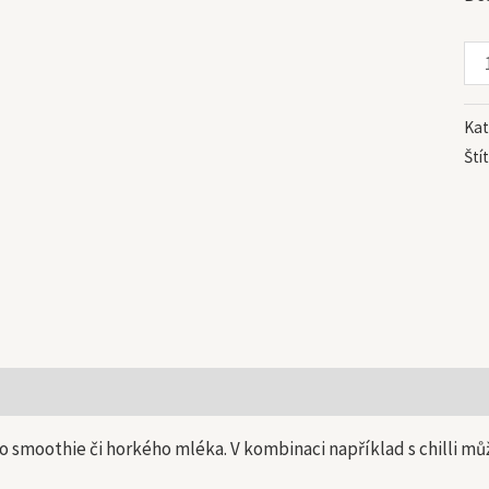
Kat
Ští
 informace
do smoothie či horkého mléka. V kombinaci například s chilli mů