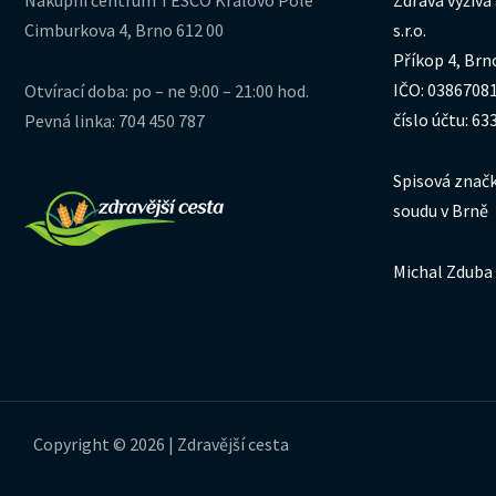
Nákupní centrum TESCO Královo Pole
Zdravá výživa
Cimburkova 4, Brno 612 00
s.r.o.
Příkop 4, Brn
IČO: 0386708
Otvírací doba: po – ne 9:00 – 21:00 hod.
číslo účtu: 6
Pevná linka: 704 450 787
Spisová značk
soudu v Brně
Michal Zduba 
Copyright © 2026 | Zdravější cesta