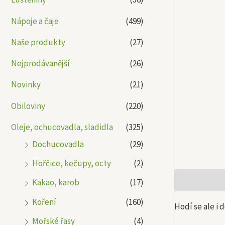
Nápoje a čaje
(499)
Naše produkty
(27)
Nejprodávanější
(26)
Novinky
(21)
Obiloviny
(220)
Oleje, ochucovadla, sladidla
(325)
Dochucovadla
(29)
Hořčice, kečupy, octy
(2)
Popis
Další
Kakao, karob
(17)
Koření
(160)
Hodí se ale i 
Mořské řasy
(4)