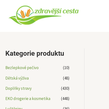
Přeskočit
na
obsah
Kategorie produktu
Bezlepkové pečivo
(10)
Dětská výživa
(48)
Doplňky stravy
(430)
EKO drogerie a kosmetika
(448)
Luštěniny
(36)