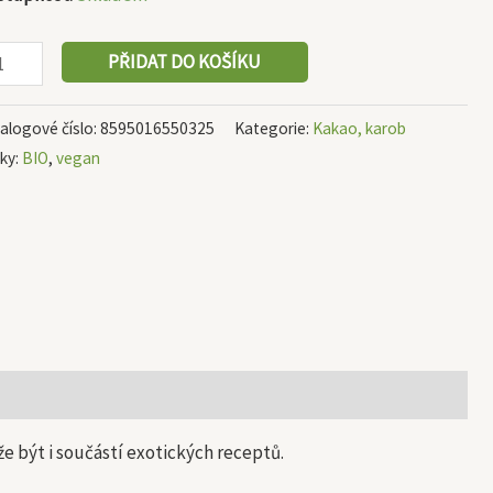
PŘIDAT DO KOŠÍKU
alogové číslo:
8595016550325
Kategorie:
Kakao, karob
tky:
BIO
,
vegan
že být i součástí exotických receptů.