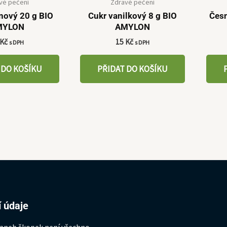
vé pečení
Zdravé pečení
onový 20 g BIO
Cukr vanilkový 8 g BIO
Čes
MYLON
AMYLON
Kč
15
Kč
s DPH
s DPH
 DO KOŠÍKU
PŘIDAT DO KOŠÍKU
 údaje