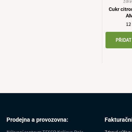
Zdra
Cukr citr
A
12
PŘIDAT
Prodejna a provozovna:
Fakturační