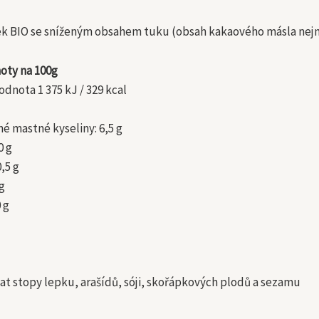
k BIO se sníženým obsahem tuku (obsah kakaového másla nej
oty na 100g
dnota 1 375 kJ / 329 kcal
é mastné kyseliny: 6,5 g
0 g
0,5 g
 g
 g
t stopy lepku, arašídů, sóji, skořápkových plodů a sezamu