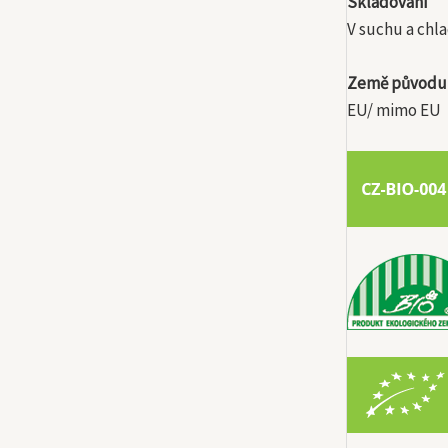
Skladování
V suchu a chl
Země původu
EU/ mimo EU