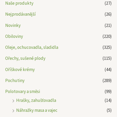
Naše produkty
(27)
Nejprodávanější
(26)
Novinky
(21)
Obiloviny
(220)
Oleje, ochucovadla, sladidla
(325)
Ořechy, sušené plody
(115)
Oříškové krémy
(44)
Pochutiny
(289)
Polotovary a směsi
(99)
Hrašky, zahušťovadla
(14)
Náhražky masa a vajec
(5)