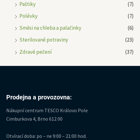
Paštiky
(7)
Polévky
(7)
Směsi na chleba a palačinky
(6)
Sterilované potraviny
(23)
Zdravé pečení
(37)
Prodejna a provozovna:
Nákupní centrum TESCO Královo Pole
Cimburkova 4, Brno 612 00
Otvírací doba: po – ne 9:00 – 21:00 hod.