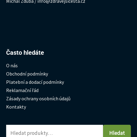
Michal Zduba / info@zdravejsicesta.cz
Hledat:
Často hledáte
O nás
Obchodní podmínky
Platební a dodací podmínky
Reklamační řád
Zásady ochrany osobních údajů
Kontakty
Hledat