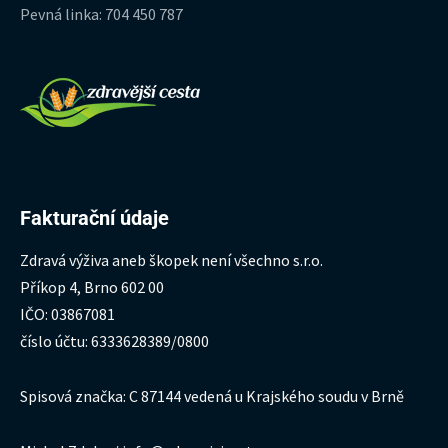
Pevná linka: 704 450 787
Fakturační údaje
Zdravá výživa aneb škopek není všechno s.r.o.
Příkop 4, Brno 602 00
IČO: 03867081
číslo účtu: 6333628389/0800
Spisová značka: C 87144 vedená u Krajského soudu v Brně