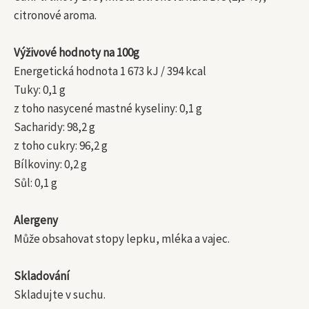
citronové aroma.
Výživové hodnoty na 100g
Energetická hodnota 1 673 kJ / 394 kcal
Tuky: 0,1 g
z toho nasycené mastné kyseliny: 0,1 g
Sacharidy: 98,2 g
z toho cukry: 96,2 g
Bílkoviny: 0,2 g
Sůl: 0,1 g
Alergeny
Může obsahovat stopy lepku, mléka a vajec.
Skladování
Skladujte v suchu.