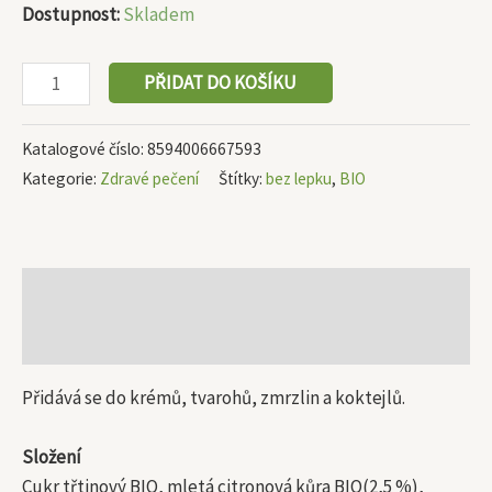
Dostupnost:
Skladem
PŘIDAT DO KOŠÍKU
Katalogové číslo:
8594006667593
Kategorie:
Zdravé pečení
Štítky:
bez lepku
,
BIO
Popis
Další informace
Přidává se do krémů, tvarohů, zmrzlin a koktejlů.
Složení
Cukr třtinový BIO, mletá citronová kůra BIO(2,5 %),