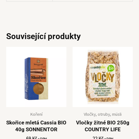
Související produkty
Koření
Vločky, otruby, müsli
Skořice mletá Cassia BIO
Vločky žitné BIO 250g
40g SONNENTOR
COUNTRY LIFE
69
Kč
22
Kč
s DPH
s DPH