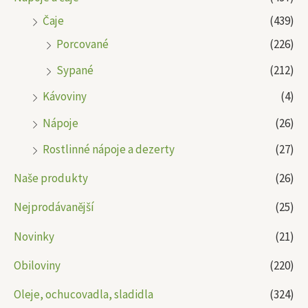
Čaje
(439)
Porcované
(226)
Sypané
(212)
Kávoviny
(4)
Nápoje
(26)
Rostlinné nápoje a dezerty
(27)
Naše produkty
(26)
Nejprodávanější
(25)
Novinky
(21)
Obiloviny
(220)
Oleje, ochucovadla, sladidla
(324)