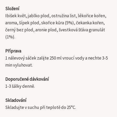
Složení
Ibišek květ, jablko plod, ostružina list, lékořice kořen,
aroma, šípek plod, skořice kůra (5%), čekanka kořen,
černý bez plod, aronie plod, švestková šťáva granulát
(1%).
Příprava
1 nálevový sáček zalijte 250 ml vroucí vody a nechte 3-5
min vyluhovat.
Doporučené dávkování
1-3 šálky denně.
Skladování
Skladujte v suchu při teplotě do 25°C.