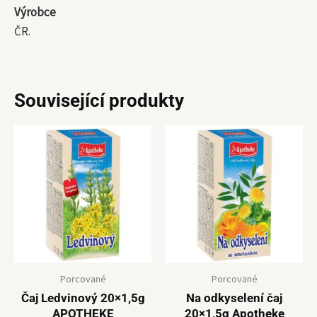
Výrobce
ČR.
Související produkty
Porcované
Porcované
Čaj Ledvinový 20×1,5g
Na odkyselení čaj
APOTHEKE
20×1,5g Apotheke