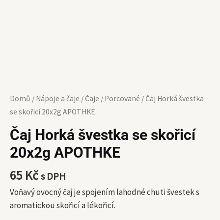
Domů
/
Nápoje a čaje
/
Čaje
/
Porcované
/ Čaj Horká švestka
se skořicí 20x2g APOTHKE
Čaj Horká švestka se skořicí
20x2g APOTHKE
65
Kč
s DPH
Voňavý ovocný čaj je spojením lahodné chuti švestek s
aromatickou skořicí a lékořicí.