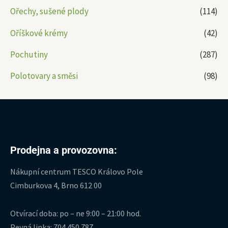
Ořechy, sušené plody
(114)
Oříškové krémy
(42)
Pochutiny
(287)
Polotovary a směsi
(98)
Prodejna a provozovna:
Nákupní centrum TESCO Královo Pole
Cimburkova 4, Brno 612 00
Otvírací doba: po – ne 9:00 – 21:00 hod.
Pevná linka: 704 450 787