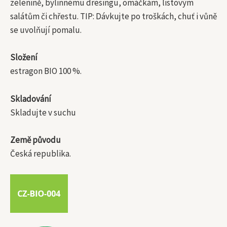
zelenině, bylinnému dresingu, omáčkám, listovým
salátům či chřestu. TIP: Dávkujte po troškách, chuť i vůně
se uvolňují pomalu.
Složení
estragon BIO 100 %.
Skladování
Skladujte v suchu
Země původu
Česká republika.