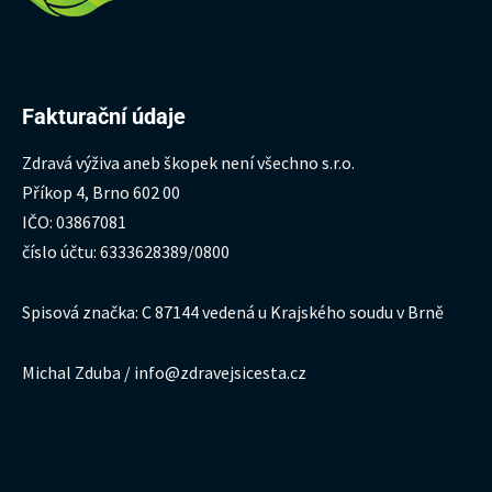
Fakturační údaje
Zdravá výživa aneb škopek není všechno s.r.o.
Příkop 4, Brno 602 00
IČO: 03867081
číslo účtu: 6333628389/0800
Spisová značka: C 87144 vedená u Krajského soudu v Brně
Michal Zduba / info@zdravejsicesta.cz