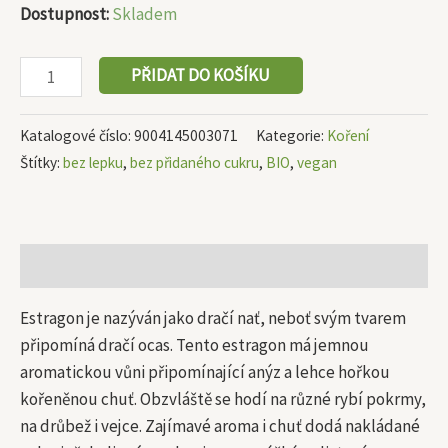
Dostupnost:
Skladem
PŘIDAT DO KOŠÍKU
Katalogové číslo:
9004145003071
Kategorie:
Koření
Štítky:
bez lepku
,
bez přidaného cukru
,
BIO
,
vegan
Popis
Estragon je nazýván jako dračí nať, neboť svým tvarem
připomíná dračí ocas. Tento estragon má jemnou
aromatickou vůni připomínající anýz a lehce hořkou
kořeněnou chuť. Obzvláště se hodí na různé rybí pokrmy,
na drůbež i vejce. Zajímavé aroma i chuť dodá nakládané