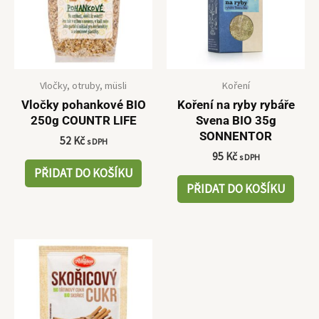
Vločky, otruby, müsli
Koření
Vločky pohankové BIO
Koření na ryby rybáře
250g COUNTR LIFE
Svena BIO 35g
SONNENTOR
52
Kč
s DPH
95
Kč
s DPH
PŘIDAT DO KOŠÍKU
PŘIDAT DO KOŠÍKU