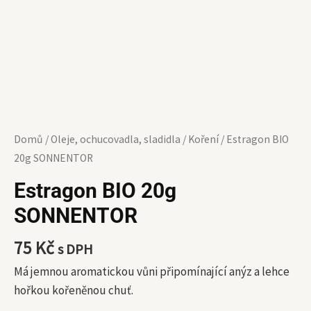
Domů
/
Oleje, ochucovadla, sladidla
/
Koření
/ Estragon BIO
20g SONNENTOR
Estragon BIO 20g
SONNENTOR
75
Kč
s DPH
Má jemnou aromatickou vůni připomínající anýz a lehce
hořkou kořeněnou chuť.