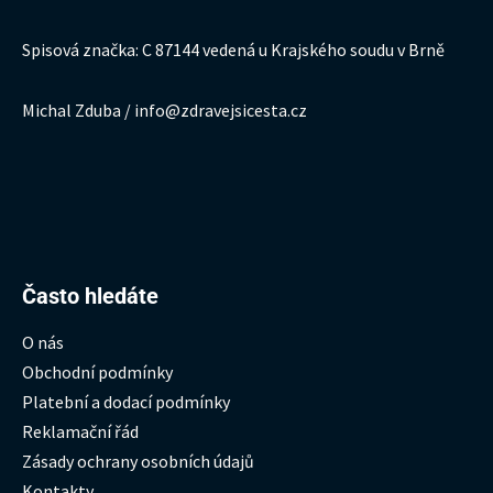
Spisová značka: C 87144 vedená u Krajského soudu v Brně
Michal Zduba / info@zdravejsicesta.cz
Hledat:
Často hledáte
O nás
Obchodní podmínky
Platební a dodací podmínky
Reklamační řád
Zásady ochrany osobních údajů
Kontakty