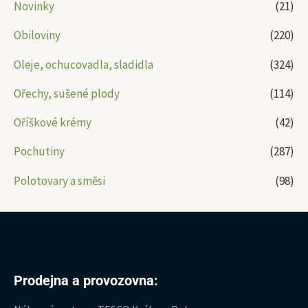
Novinky
(21)
Obiloviny
(220)
Oleje, ochucovadla, sladidla
(324)
Ořechy, sušené plody
(114)
Oříškové krémy
(42)
Pochutiny
(287)
Polotovary a směsi
(98)
Prodejna a provozovna: