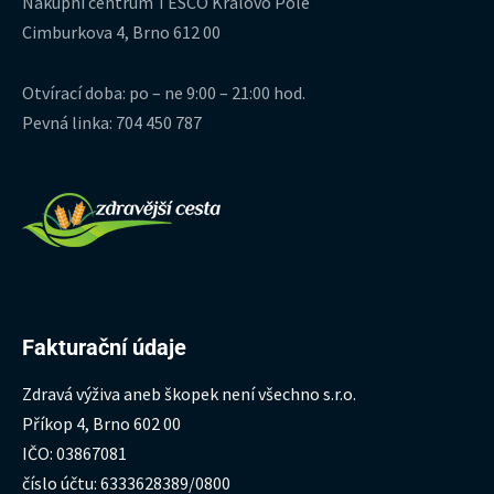
Nákupní centrum TESCO Královo Pole
Cimburkova 4, Brno 612 00
Otvírací doba: po – ne 9:00 – 21:00 hod.
Pevná linka: 704 450 787
Fakturační údaje
Zdravá výživa aneb škopek není všechno s.r.o.
Příkop 4, Brno 602 00
IČO: 03867081
číslo účtu: 6333628389/0800