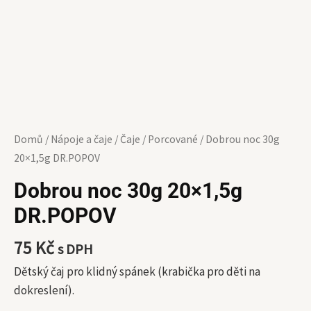
Domů
/
Nápoje a čaje
/
Čaje
/
Porcované
/ Dobrou noc 30g
20×1,5g DR.POPOV
Dobrou noc 30g 20×1,5g
DR.POPOV
75
Kč
s DPH
Dětský čaj pro klidný spánek (krabička pro děti na
dokreslení).