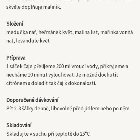
skvěle doplňuje maliník.
Složení
meduňka nať, heřmánek květ, malina list, mařinka vonná
nať, levandule květ
Příprava
1 sáček čaje přelijeme 200 ml vroucí vody, přikryjeme a
necháme 10 minut vylouhovat. Je možné dochutit
citrónem a doladit tak čaj k dokonalosti.
Doporučené dávkování
Pít 2-3 šálky denně, libovolně před jídlem nebo po něm.
Skladování
Skladujte v suchu při teplotě do 25°C.