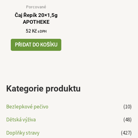
Porcované
Čaj Řepík 20×1,5g
APOTHEKE
52
Kč
s DPH
PŘIDAT DO KOŠÍKU
Kategorie produktu
Bezlepkové pečivo
(10)
Dětská výživa
(48)
Doplňky stravy
(427)