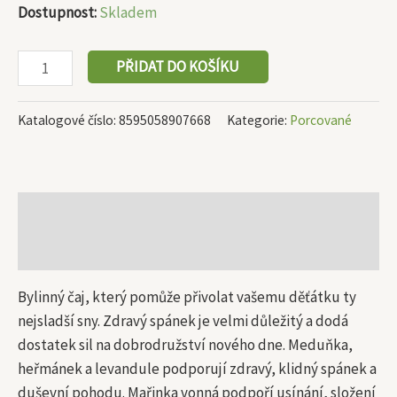
Dostupnost:
Skladem
PŘIDAT DO KOŠÍKU
Katalogové číslo:
8595058907668
Kategorie:
Porcované
Popis
Další informace
Bylinný čaj, který pomůže přivolat vašemu děťátku ty
nejsladší sny. Zdravý spánek je velmi důležitý a dodá
dostatek sil na dobrodružství nového dne. Meduňka,
heřmánek a levandule podporují zdravý, klidný spánek a
duševní pohodu. Mařinka vonná podpoří usínání, složení