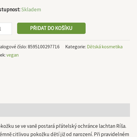
ožství
stupnost:
Skladem
PŘIDAT DO KOŠÍKU
alogové číslo:
8595100297716
Kategorie:
Dětská kosmetika
tek:
vegan
kožku se ve vaně postará přátelský ochránce lachtan Ríša.
émně citlivou pokožku dětí již od narození. Při pravidelném