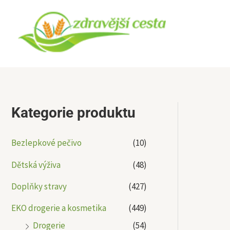
Přeskočit
na
obsah
Kategorie produktu
Bezlepkové pečivo
(10)
Dětská výživa
(48)
Doplňky stravy
(427)
EKO drogerie a kosmetika
(449)
Drogerie
(54)