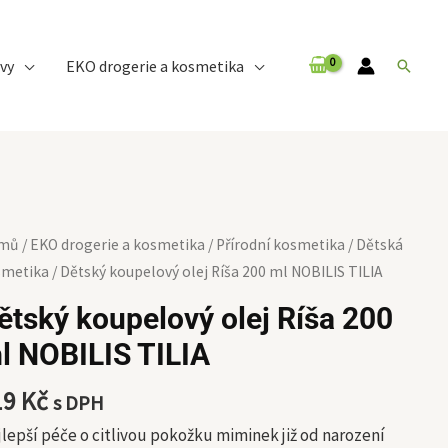
vy
EKO drogerie a kosmetika
Hledat
tský
mů
/
EKO drogerie a kosmetika
/
Přírodní kosmetika
/
Dětská
upelový
smetika
/ Dětský koupelový olej Ríša 200 ml NOBILIS TILIA
j
ětský koupelový olej Ríša 200
a
l NOBILIS TILIA
19
Kč
s DPH
BILIS
IA
lepší péče o citlivou pokožku miminek již od narození