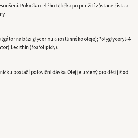
soušení. Pokožka celého tělíčka po použití zůstane čistá a
ny.
ulgátor na bázi glycerinu a rostlinného oleje);Polyglyceryl-4
or);Lecithin (fosfolipidy).
ičku postačí poloviční dávka. Olej je určený pro děti již od