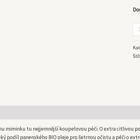
mn
Do
Kat
Ští
 informace
u miminku tu nejjemnější koupelovou péči. O extra citlivou po
ký podíl panenského BIO oleje pro šetrnou očistu a péči o extr