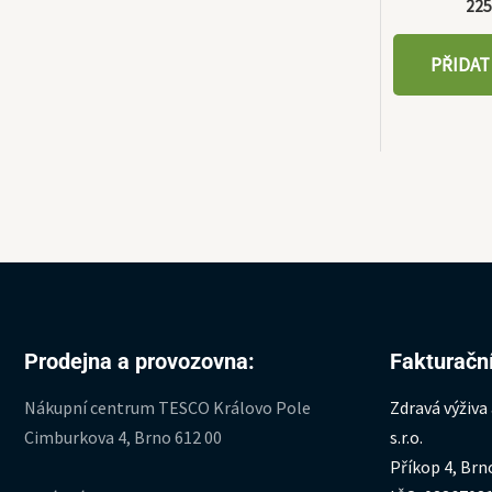
22
PŘIDAT
Prodejna a provozovna:
Fakturační
Nákupní centrum TESCO Královo Pole
Zdravá výživa
Cimburkova 4, Brno 612 00
s.r.o.
Příkop 4, Brn