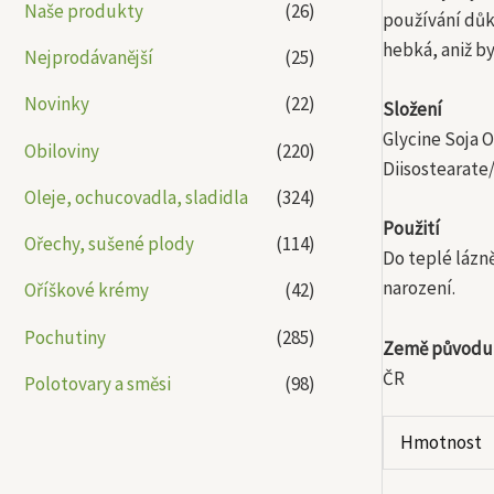
Naše produkty
(26)
používání důk
hebká, aniž b
Nejprodávanější
(25)
Novinky
(22)
Složení
Glycine Soja O
Obiloviny
(220)
Diisostearate
Oleje, ochucovadla, sladidla
(324)
Použití
Ořechy, sušené plody
(114)
Do teplé lázně
narození.
Oříškové krémy
(42)
Pochutiny
(285)
Země původu
ČR
Polotovary a směsi
(98)
Hmotnost