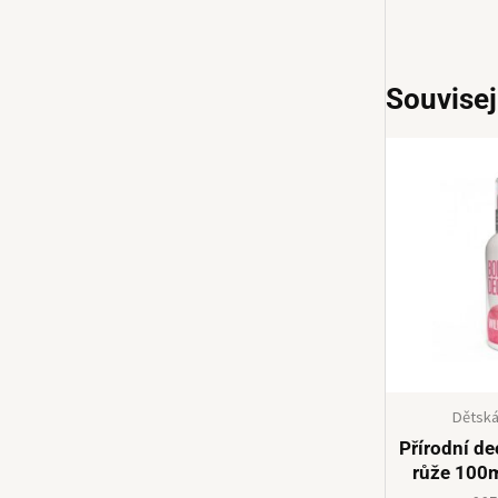
Souvisej
Dětská
Přírodní d
růže 100