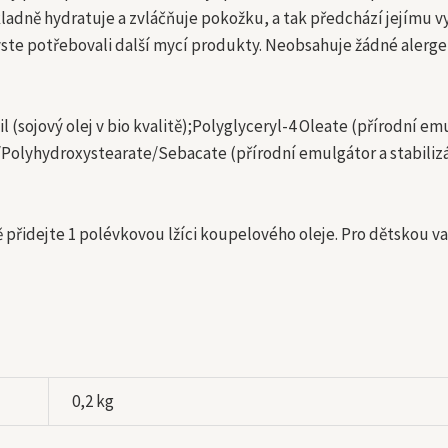
ladně hydratuje a zvláčňuje pokožku, a tak předchází jejímu vy
yste potřebovali další mycí produkty. Neobsahuje žádné alerge
il (sojový olej v bio kvalitě);Polyglyceryl-4 Oleate (přírodní em
/Polyhydroxystearate/Sebacate (přírodní emulgátor a stabilizát
 přidejte 1 polévkovou lžíci koupelového oleje. Pro dětskou van
0,2 kg