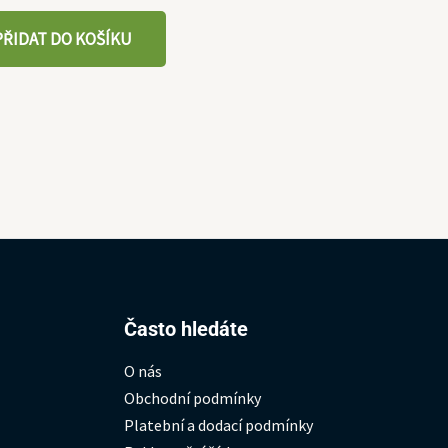
PŘIDAT DO KOŠÍKU
Hledat:
Často hledáte
O nás
Obchodní podmínky
Platební a dodací podmínky