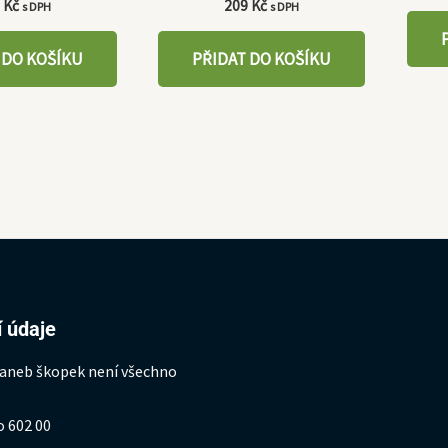
5
Kč
209
Kč
s DPH
s DPH
 DO KOŠÍKU
PŘIDAT DO KOŠÍKU
 údaje
 aneb škopek není všechno
o 602 00