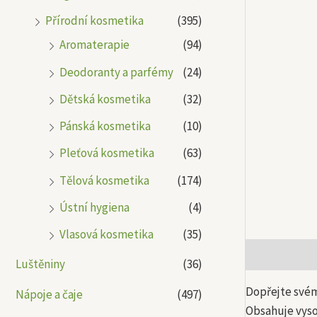
Přírodní kosmetika
(395)
Aromaterapie
(94)
Deodoranty a parfémy
(24)
Dětská kosmetika
(32)
Pánská kosmetika
(10)
Pleťová kosmetika
(63)
Tělová kosmetika
(174)
Ústní hygiena
(4)
Vlasová kosmetika
(35)
Popis
Další
Luštěniny
(36)
Dopřejte svém
Nápoje a čaje
(497)
Obsahuje vyso