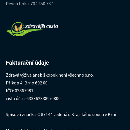
Pevná linka: 704 450 787
Fakturační údaje
Zdravá výživa aneb škopek není všechno s.r.o.
Příkop 4, Brno 602 00
IČO: 03867081
číslo účtu: 6333628389/0800
Spisová značka: C 87144 vedená u Krajského soudu v Brně