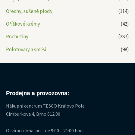
Ořechy, sušené plody
(114)
Oříškové krémy
(42)
Pochutiny
(287)
Polotovary a směsi
(98)
Prodejna a provozovna:
Nákupní centrum TESCO Královo Pole
Cimburkova 4, Brno 612 00
Otvírací doba: po – ne 9:00 – 21:00 hod.