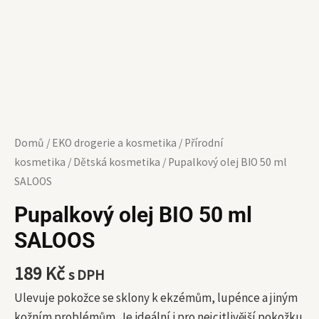
Domů
/
EKO drogerie a kosmetika
/
Přírodní
kosmetika
/
Dětská kosmetika
/ Pupalkový olej BIO 50 ml
SALOOS
Pupalkový olej BIO 50 ml
SALOOS
189
Kč
s DPH
Ulevuje pokožce se sklony k ekzémům, lupénce a jiným
kožním problémům. Je ideální i pro nejcitlivější pokožku.