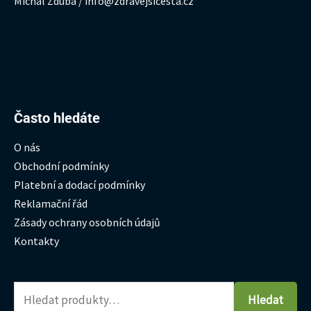
Michal Zduba / info@zdravejsicesta.cz
Hledat:
Často hledáte
O nás
Obchodní podmínky
Platební a dodací podmínky
Reklamační řád
Zásady ochrany osobních údajů
Kontakty
Hledat