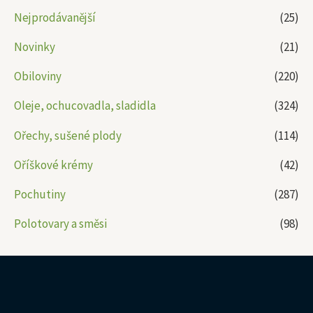
Nejprodávanější
(25)
Novinky
(21)
Obiloviny
(220)
Oleje, ochucovadla, sladidla
(324)
Ořechy, sušené plody
(114)
Oříškové krémy
(42)
Pochutiny
(287)
Polotovary a směsi
(98)