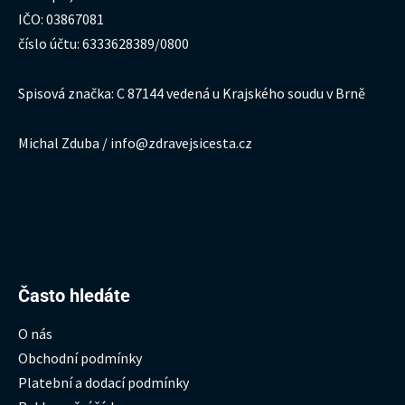
IČO: 03867081
číslo účtu: 6333628389/0800
Spisová značka: C 87144 vedená u Krajského soudu v Brně
Michal Zduba / info@zdravejsicesta.cz
Hledat:
Často hledáte
O nás
Obchodní podmínky
Platební a dodací podmínky