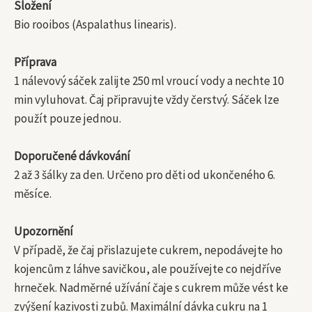
Složení
Bio rooibos (Aspalathus linearis).
Příprava
1 nálevový sáček zalijte 250 ml vroucí vody a nechte 10
min vyluhovat. Čaj připravujte vždy čerstvý. Sáček lze
použít pouze jednou.
Doporučené dávkování
2 až 3 šálky za den. Určeno pro děti od ukončeného 6.
měsíce.
Upozornění
V případě, že čaj přislazujete cukrem, nepodávejte ho
kojencům z láhve savičkou, ale používejte co nejdříve
hrneček. Nadměrné užívání čaje s cukrem může vést ke
zvýšení kazivosti zubů. Maximální dávka cukru na 1