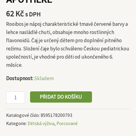
62
Kč
s DPH
Rooibos je nápoj charakteristické tmavě červené barvy a
lehce nasládlé chuti, obsahuje mnoho rostlinných
flavonoidů. Čaj je určený dětem pro doplnění pitného
režimu. Složení čaje bylo schváleno Českou pediatrickou
společností, je vhodné pro děti od ukončeného 6.
měsíce.
Dostupnost:
Skladem
PŘIDAT DO KOŠÍKU
Katalogové číslo:
8595178200793
Kategorie:
Dětská výživa
,
Porcované