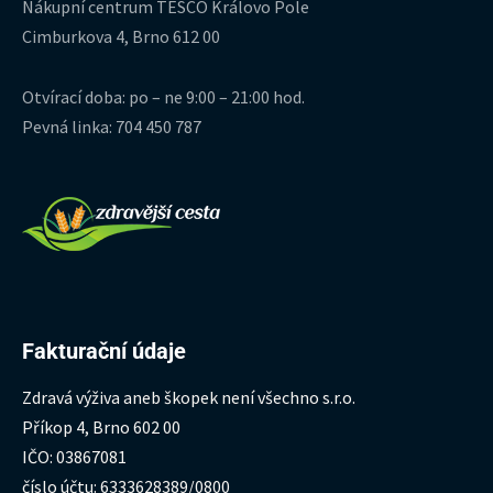
Nákupní centrum TESCO Královo Pole
Cimburkova 4, Brno 612 00
Otvírací doba: po – ne 9:00 – 21:00 hod.
Pevná linka: 704 450 787
Fakturační údaje
Zdravá výživa aneb škopek není všechno s.r.o.
Příkop 4, Brno 602 00
IČO: 03867081
číslo účtu: 6333628389/0800