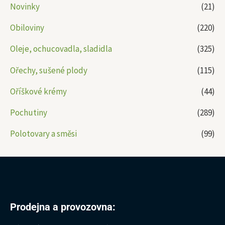
Novinky
(21)
Obiloviny
(220)
Oleje, ochucovadla, sladidla
(325)
Ořechy, sušené plody
(115)
Oříškové krémy
(44)
Pochutiny
(289)
Polotovary a směsi
(99)
Prodejna a provozovna: