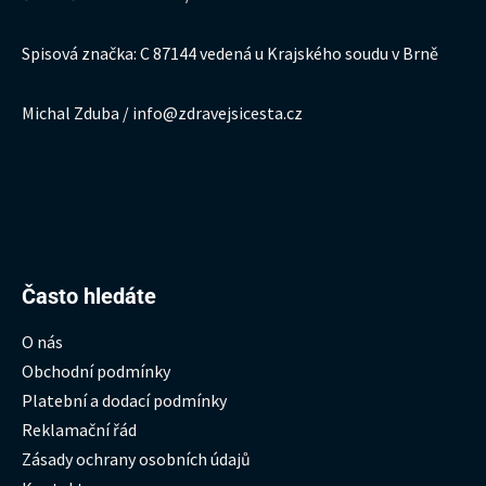
Spisová značka: C 87144 vedená u Krajského soudu v Brně
Michal Zduba / info@zdravejsicesta.cz
Hledat:
Často hledáte
O nás
Obchodní podmínky
Platební a dodací podmínky
Reklamační řád
Zásady ochrany osobních údajů