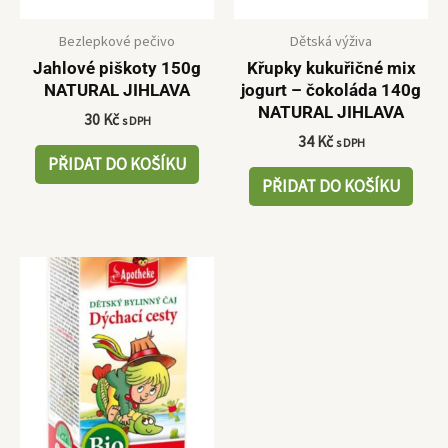
Bezlepkové pečivo
Dětská výživa
Jahlové piškoty 150g
Křupky kukuřičné mix
NATURAL JIHLAVA
jogurt – čokoláda 140g
NATURAL JIHLAVA
30
Kč
s DPH
34
Kč
s DPH
PŘIDAT DO KOŠÍKU
PŘIDAT DO KOŠÍKU