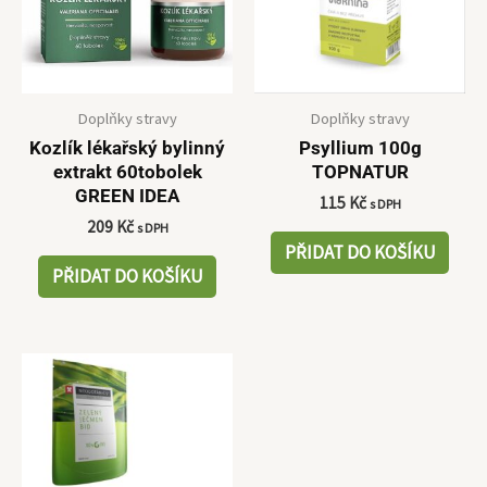
Doplňky stravy
Doplňky stravy
Kozlík lékařský bylinný
Psyllium 100g
extrakt 60tobolek
TOPNATUR
GREEN IDEA
115
Kč
s DPH
209
Kč
s DPH
PŘIDAT DO KOŠÍKU
PŘIDAT DO KOŠÍKU