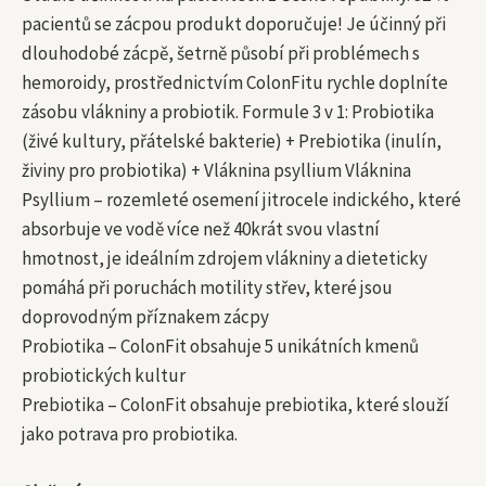
pacientů se zácpou produkt doporučuje! Je účinný při
dlouhodobé zácpě, šetrně působí při problémech s
hemoroidy, prostřednictvím ColonFitu rychle doplníte
zásobu vlákniny a probiotik. Formule 3 v 1: Probiotika
(živé kultury, přátelské bakterie) + Prebiotika (inulín,
živiny pro probiotika) + Vláknina psyllium Vláknina
Psyllium – rozemleté osemení jitrocele indického, které
absorbuje ve vodě více než 40krát svou vlastní
hmotnost, je ideálním zdrojem vlákniny a dieteticky
pomáhá při poruchách motility střev, které jsou
doprovodným příznakem zácpy
Probiotika – ColonFit obsahuje 5 unikátních kmenů
probiotických kultur
Prebiotika – ColonFit obsahuje prebiotika, které slouží
jako potrava pro probiotika.