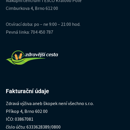
Nákupní centrum TESCO Královo Pole
Cimburkova 4, Brno 612 00
Otvírací doba: po – ne 9:00 – 21:00 hod.
Pevná linka: 704 450 787
Fakturační údaje
Zdravá výživa aneb škopek není všechno s.r.o.
Příkop 4, Brno 602 00
IČO: 03867081
číslo účtu: 6333628389/0800