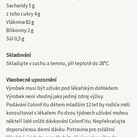
Sacharidy 5 g
z toho cukry 4 g
Vláknina 82 g
Bílkoviny 2 g
Sůl 0,5 g
Skladování
Skladujte v suchu a temnu, při teplotě do 28°C.
Všeobecné upozornění
Výrobek musí být užíván pod lékařským dohledem.
Výrobek není vhodný jako jediný zdroj výživy.
Podávání ColonFitu dětem mladším 12 let by rodiče měli
konzultovat s lékařem. Po dvou týdnech užívání mohou
někteří lidé snížit dávkování ColonFitu. Nepřekračujte
doporučenou denní dávku. Potravina pro zvláštní