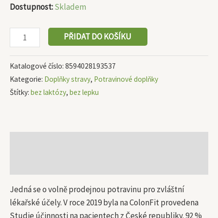
Dostupnost:
Skladem
PŘIDAT DO KOŠÍKU
Katalogové číslo:
8594028193537
Kategorie:
Doplňky stravy
,
Potravinové doplňky
Štítky:
bez laktózy
,
bez lepku
Popis
Další informace
Jedná se o volně prodejnou potravinu pro zvláštní
lékařské účely. V roce 2019 byla na ColonFit provedena
Studie účinnosti na pacientech z České republiky. 92 %