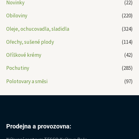
Novinky
(22)
Obiloviny
(220)
Oleje, ochucovadla, sladidla
(324)
Ořechy, sušené plody
(114)
Oříškové krémy
(42)
Pochutiny
(285)
Polotovary a směsi
(97)
Prodejna a provozovna: