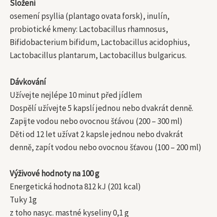
Složení
osemení psyllia (plantago ovata forsk), inulín,
probiotické kmeny: Lactobacillus rhamnosus,
Bifidobacterium bifidum, Lactobacillus acidophius,
Lactobacillus plantarum, Lactobacillus bulgaricus.
Dávkování
Užívejte nejlépe 10 minut před jídlem
Dospělí užívejte 5 kapslí jednou nebo dvakrát denně.
Zapijte vodou nebo ovocnou šťávou (200 – 300 ml)
Děti od 12 let užívat 2 kapsle jednou nebo dvakrát
denně, zapít vodou nebo ovocnou šťavou (100 – 200 ml)
Výživové hodnoty na 100 g
Energetická hodnota 812 kJ (201 kcal)
Tuky 1g
z toho nasyc. mastné kyseliny 0,1 g