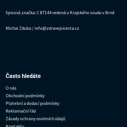
Spisová značka: C 87144 vedená u Krajského soudu v Brně
Michal Zduba / info@zdravejsicesta.cz
Hledat:
Často hledáte
O nás
Obchodní podmínky
Platební a dodací podmínky
Reklamační řád
Zásady ochrany osobních údajů
Kontakty