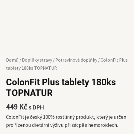
Domů
/
Doplňky stravy
/
Potravinové doplňky
/ ColonFit Plus
tablety 180ks TOPNATUR
ColonFit Plus tablety 180ks
TOPNATUR
449
Kč
s DPH
ColonFit je český 100% rostlinný produkt, který je určen
pro řízenou dietární výživu při zácpě a hemoroidech.