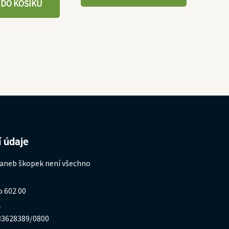
 DO KOŠÍKU
 údaje
 aneb škopek není všechno
o 602 00
1
333628389/0800