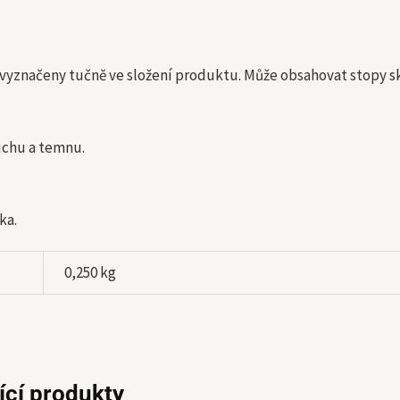
 vyznačeny tučně ve složení produktu. Může obsahovat stopy s
uchu a temnu.
ka.
0,250 kg
ící produkty