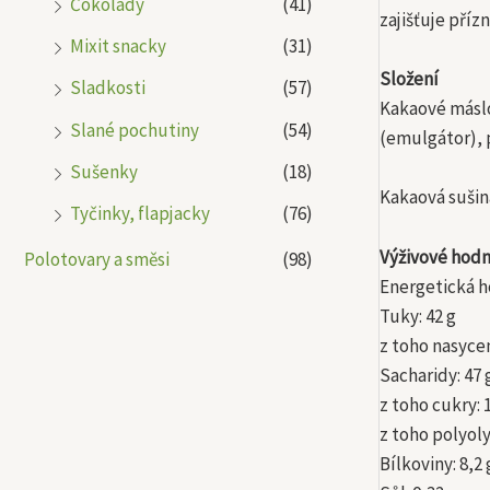
Čokolády
(41)
zajišťuje pří
Mixit snacky
(31)
Složení
Sladkosti
(57)
Kakaové máslo
Slané pochutiny
(54)
(emulgátor), 
Sušenky
(18)
Kakaová sušin
Tyčinky, flapjacky
(76)
Výživové hodn
Polotovary a směsi
(98)
Energetická h
Tuky: 42 g
z toho nasyce
Sacharidy: 47 
z toho cukry: 
z toho polyoly
Bílkoviny: 8,2 