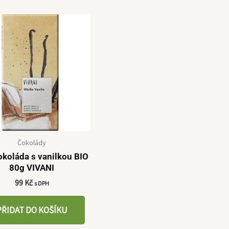
Čokolády
okoláda s vanilkou BIO
80g VIVANI
99
Kč
s DPH
PŘIDAT DO KOŠÍKU