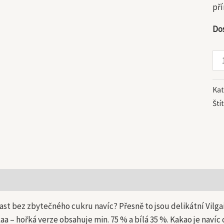
mn
pří
Do
Kat
Ští
 informace
ast bez zbytečného cukru navíc? Přesně to jsou delikátní Vil
aa – hořká verze obsahuje min. 75 % a bílá 35 %. Kakao je navíc 