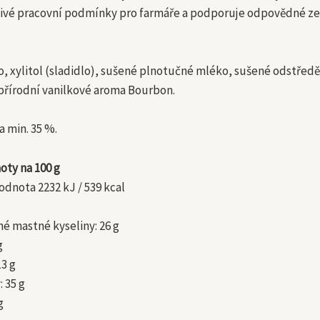
znivé pracovní podmínky pro farmáře a podporuje odpovědné ze
, xylitol (sladidlo), sušené plnotučné mléko, sušené odstřed
přírodní vanilkové aroma Bourbon.
a min. 35 %.
oty na 100 g
odnota 2232 kJ / 539 kcal
né mastné kyseliny: 26 g
g
13 g
: 35 g
g