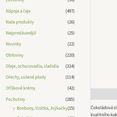
Nápoje a čaje
(497)
Naše produkty
(26)
Nejprodávanější
(25)
Novinky
(22)
Obiloviny
(220)
Oleje, ochucovadla, sladidla
(324)
Ořechy, sušené plody
(114)
Oříškové krémy
(42)
Popis
Další
Pochutiny
(285)
Čokoládová sl
Bonbony, lízátka, žvýkačky
(15)
kvalitního kak