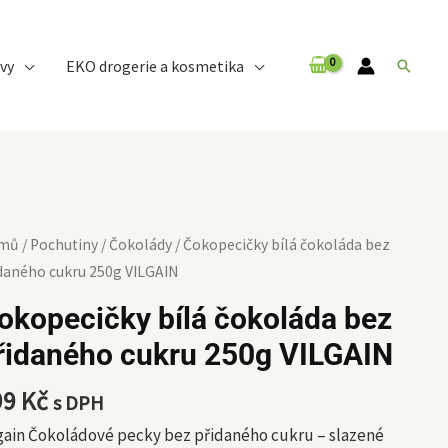
vy
EKO drogerie a kosmetika
Hledat
kopecičky
mů
/
Pochutiny
/
Čokolády
/ Čokopecičky bílá čokoláda bez
á
daného cukru 250g VILGAIN
koláda
okopecičky bílá čokoláda bez
z
řidaného cukru 250g VILGAIN
idaného
kru
99
Kč
s DPH
0g
LGAIN
gain Čokoládové pecky bez přidaného cukru ⁠–⁠ slazené