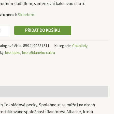
ožství
rodním sladidlem, s intenzivní kakaovou chutí.
stupnost:
Skladem
PŘIDAT DO KOŠÍKU
alogové číslo:
8594199381511
Kategorie:
Čokolády
tky:
bez lepku
,
bez přidaného cukru
gain Čokoládové pecky. Spolehnout se můžeš na obsah
certifikováno společností Rainforest Alliance, která