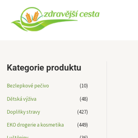
Přeskočit
na
obsah
Kategorie produktu
Bezlepkové pečivo
(10)
Dětská výživa
(48)
Doplňky stravy
(427)
EKO drogerie a kosmetika
(449)
Luštěniny
(36)