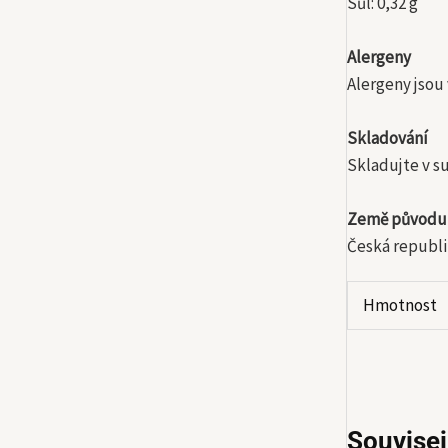
Sůl: 0,32 g
Alergeny
Alergeny jsou
Skladování
Skladujte v s
Země původu
Česká republi
Hmotnost
Souvisej