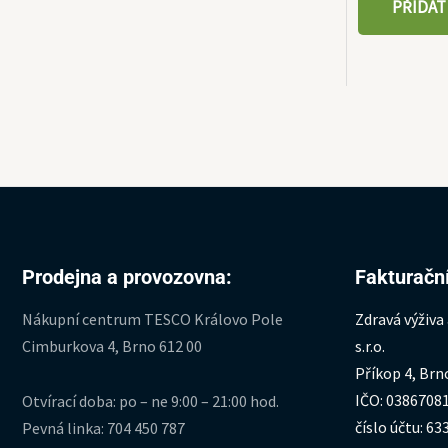
PŘIDAT
Prodejna a provozovna:
Fakturační
Nákupní centrum TESCO Královo Pole
Zdravá výživa
Cimburkova 4, Brno 612 00
s.r.o.
Příkop 4, Brn
IČO: 0386708
Otvírací doba: po – ne 9:00 – 21:00 hod.
číslo účtu: 6
Pevná linka: 704 450 787