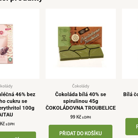
kolády
Čokolády
mléčná 46% bez
Čokoláda bílá 40% se
Bílá č
ho cukru se
spirulinou 45g
erythritol 100g
ČOKOLÁDOVNA TROUBELICE
AITAU
99
Kč
s DPH
Kč
s DPH
PŘIDAT DO KOŠÍKU