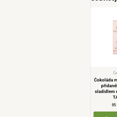
Čo
Čokoláda 
přidané
sladidlem 
T
95