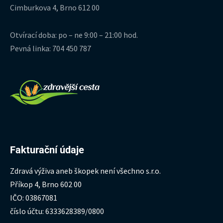
Cimburkova 4, Brno 612 00
Otvírací doba: po – ne 9:00 – 21:00 hod.
Pevná linka: 704 450 787
Fakturační údaje
Zdravá výživa aneb škopek není všechno s.r.o.
Příkop 4, Brno 602 00
IČO: 03867081
číslo účtu: 6333628389/0800