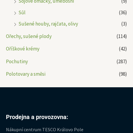
Sójové omáčky, umeboshi
(9)
Sůl
(36)
Sušené houby, rajčata, olivy
(3)
Ořechy, sušené plody
(114)
Oříškové krémy
(42)
Pochutiny
(287)
Polotovary a směsi
(98)
Prodejna a provozovna:
Nákupní centrum TESCO Královo Pole