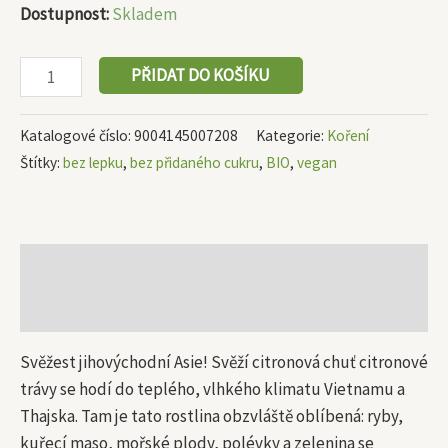
Dostupnost:
Skladem
PŘIDAT DO KOŠÍKU
Katalogové číslo:
9004145007208
Kategorie:
Koření
Štítky:
bez lepku
,
bez přidaného cukru
,
BIO
,
vegan
Popis
Další informace
Svěžest jihovýchodní Asie! Svěží citronová chuť citronové
trávy se hodí do teplého, vlhkého klimatu Vietnamu a
Thajska. Tam je tato rostlina obzvláště oblíbená: ryby,
kuřecí maso, mořské plody, polévky a zelenina se