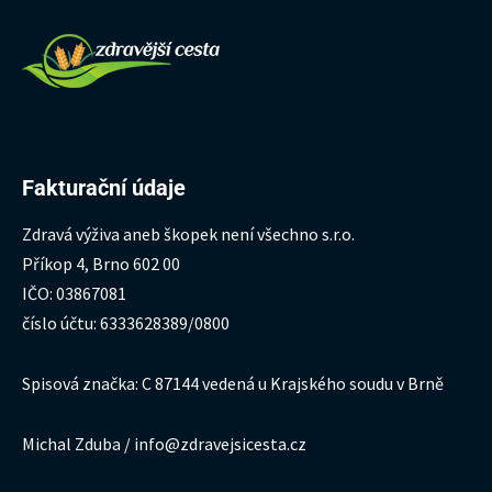
Fakturační údaje
Zdravá výživa aneb škopek není všechno s.r.o.
Příkop 4, Brno 602 00
IČO: 03867081
číslo účtu: 6333628389/0800
Spisová značka: C 87144 vedená u Krajského soudu v Brně
Michal Zduba / info@zdravejsicesta.cz