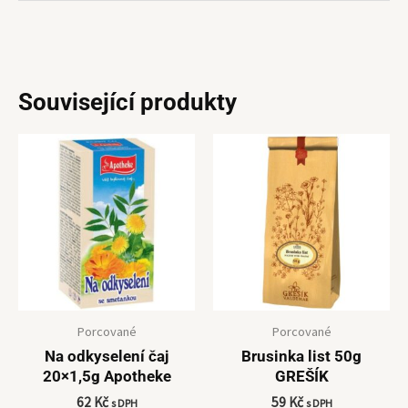
Související produkty
Porcované
Porcované
Na odkyselení čaj
Brusinka list 50g
20×1,5g Apotheke
GREŠÍK
62
Kč
59
Kč
s DPH
s DPH