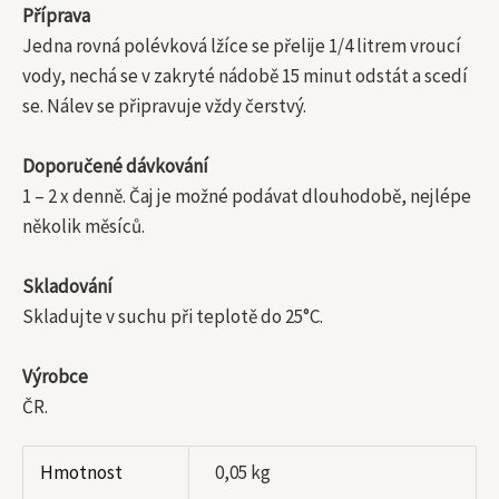
Příprava
Jedna rovná polévková lžíce se přelije 1/4 litrem vroucí
vody, nechá se v zakryté nádobě 15 minut odstát a scedí
se. Nálev se připravuje vždy čerstvý.
Doporučené dávkování
1 – 2 x denně. Čaj je možné podávat dlouhodobě, nejlépe
několik měsíců.
Skladování
Skladujte v suchu při teplotě do 25°C.
Výrobce
ČR.
Hmotnost
0,05 kg