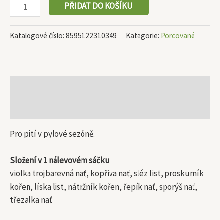
PŘIDAT DO KOŠÍKU
Katalogové číslo:
8595122310349
Kategorie:
Porcované
Popis
Další informace
Pro pití v pylové sezóně.
Složení v 1 nálevovém sáčku
violka trojbarevná nať, kopřiva nať, sléz list, proskurník
kořen, líska list, nátržník kořen, řepík nať, sporýš nať,
třezalka nať