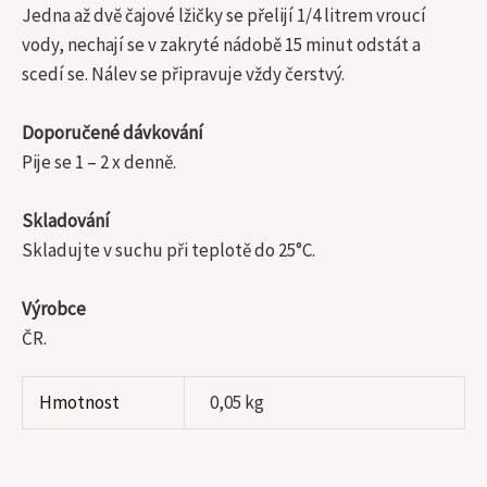
Jedna až dvě čajové lžičky se přelijí 1/4 litrem vroucí
vody, nechají se v zakryté nádobě 15 minut odstát a
scedí se. Nálev se připravuje vždy čerstvý.
Doporučené dávkování
Pije se 1 – 2 x denně.
Skladování
Skladujte v suchu při teplotě do 25°C.
Výrobce
ČR.
Hmotnost
0,05 kg