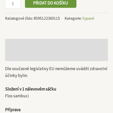
PŘIDAT DO KOŠÍKU
Katalogové číslo:
8595122360115
Kategorie:
Sypané
Popis
Další informace
Dle současné legislativy EU nemůžeme uvádět zdravotní
účinky bylin.
Složení v 1 nálevovém sáčku
Flos sambuci
Příprava