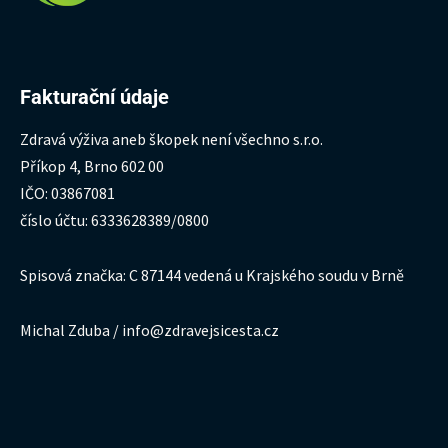
Fakturační údaje
Zdravá výživa aneb škopek není všechno s.r.o.
Příkop 4, Brno 602 00
IČO: 03867081
číslo účtu: 6333628389/0800
Spisová značka: C 87144 vedená u Krajského soudu v Brně
Michal Zduba / info@zdravejsicesta.cz