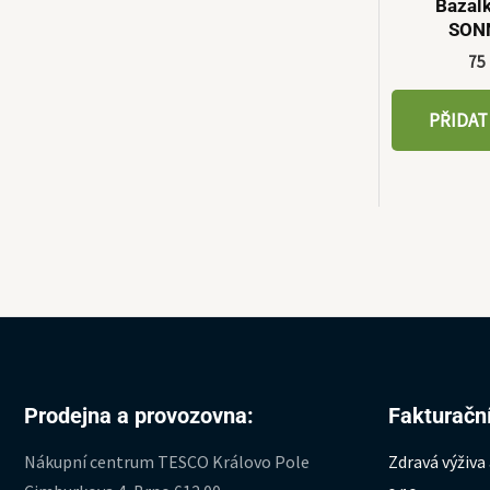
Bazal
SON
75
PŘIDAT
Prodejna a provozovna:
Fakturační
Nákupní centrum TESCO Královo Pole
Zdravá výživa