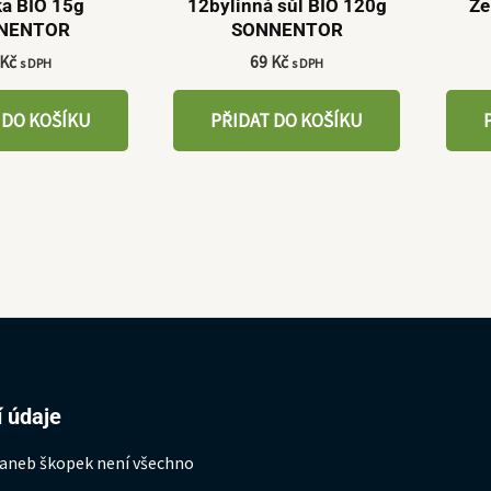
ka BIO 15g
12bylinná sůl BIO 120g
Ze
NENTOR
SONNENTOR
Kč
69
Kč
s DPH
s DPH
 DO KOŠÍKU
PŘIDAT DO KOŠÍKU
 údaje
 aneb škopek není všechno