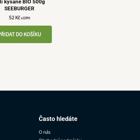
lí kysané BIO 500g
SEEBURGER
52
Kč
s DPH
PŘIDAT DO KOŠÍKU
Hledat:
Často hledáte
O nás