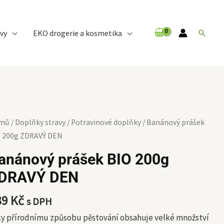
vy
EKO drogerie a kosmetika
Hledat
nánový
mů
/
Doplňky stravy
/
Potravinové doplňky
/ Banánový prášek
ášek
O 200g ZDRAVÝ DEN
O
anánový prášek BIO 200g
0g
DRAVÝ DEN
RAVÝ
N
39
Kč
s DPH
ožství
ky přírodnímu způsobu pěstování obsahuje velké množství