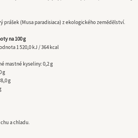
 prášek (Musa paradisiaca) z ekologického zemědělství.
oty na 100 g
dnota 1 520,0 kJ / 364 kcal
é mastné kyseliny: 0,2 g
0 g
38,0 g
g
uchu a chladu.