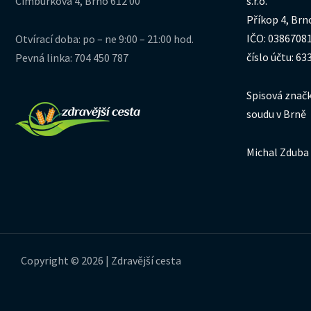
Cimburkova 4, Brno 612 00
s.r.o.
Příkop 4, Brn
IČO: 0386708
Otvírací doba: po – ne 9:00 – 21:00 hod.
číslo účtu: 6
Pevná linka: 704 450 787
Spisová značk
soudu v Brně
Michal Zduba 
Copyright © 2026 | Zdravější cesta