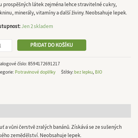
u prospěšných látek zejména lehce stravitelné cukry,
kninu, minerály, vitamíny a další živiny. Neobsahuje lepek.
stupnost:
Jen 2 skladem
PŘIDAT DO KOŠÍKU
alogové číslo:
8594172691217
egorie:
Potravinové doplňky
Štítky:
bez lepku
,
BIO
 a vůni čerstvě zralých banánů. Získává se ze sušených
ckého zemědělství. Neobsahuje lepek.