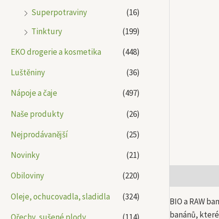
Superpotraviny
(16)
Tinktury
(199)
EKO drogerie a kosmetika
(448)
Luštěniny
(36)
Nápoje a čaje
(497)
Naše produkty
(26)
Nejprodávanější
(25)
Novinky
(21)
Obiloviny
(220)
Popis
Další
Oleje, ochucovadla, sladidla
(324)
BIO a RAW ban
banánů, které
Ořechy, sušené plody
(114)