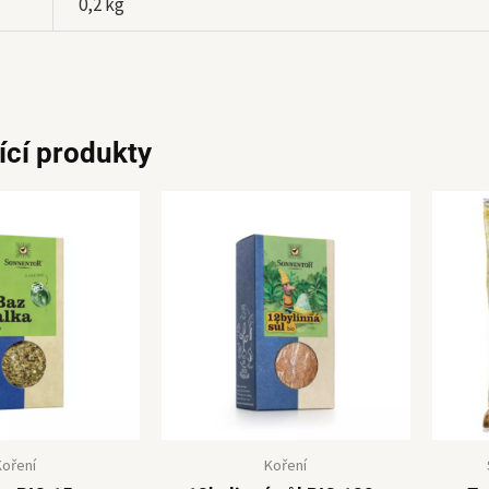
0,2 kg
ící produkty
Koření
Koření