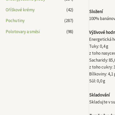
Oříškové krémy
(42)
Složení
100% banánový
Pochutiny
(287)
Polotovary a směsi
(98)
Výživové hodn
Energetická ho
Tuky: 0,4 g
z toho nasycen
Sacharidy: 85,
z toho cukry: 
Bílkoviny: 4,1 
Sůl: 0,0 g
Skladování
Skladujte v s