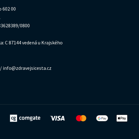
o 602 00
1
333628389/0800
a: C 87144 vedená u Krajského
/ info@zdravejsicesta.cz