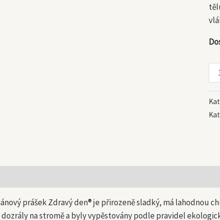
těl
vlá
Do
Kat
Kat
 informace
ánový prášek Zdravý den® je přirozeně sladký, má lahodnou chuť
 dozrály na stromě a byly vypěstovány podle pravidel ekologi