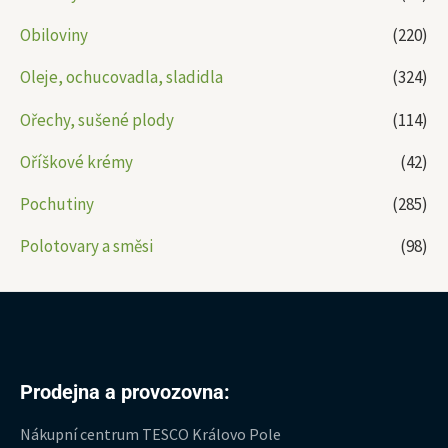
Obiloviny
(220)
Oleje, ochucovadla, sladidla
(324)
Ořechy, sušené plody
(114)
Oříškové krémy
(42)
Pochutiny
(285)
Polotovary a směsi
(98)
Prodejna a provozovna:
Nákupní centrum TESCO Královo Pole