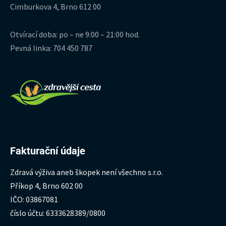
Cimburkova 4, Brno 612 00
Otvírací doba: po – ne 9:00 – 21:00 hod.
Pevná linka: 704 450 787
Fakturační údaje
Zdravá výživa aneb škopek není všechno s.r.o.
Příkop 4, Brno 602 00
IČO: 03867081
číslo účtu: 6333628389/0800