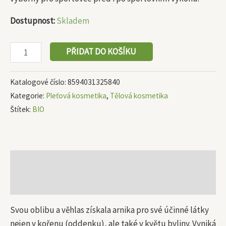
Dostupnost:
Skladem
PŘIDAT DO KOŠÍKU
Katalogové číslo:
8594031325840
Kategorie:
Pleťová kosmetika
,
Tělová kosmetika
Štítek:
BIO
Popis
Další informace
Svou oblibu a věhlas získala arnika pro své účinné látky
nejen v kořenu (oddenku), ale také v květu byliny. Vyniká