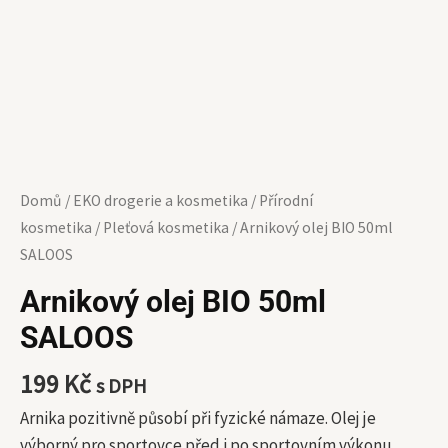
Domů
/
EKO drogerie a kosmetika
/
Přírodní
kosmetika
/
Pleťová kosmetika
/ Arnikový olej BIO 50ml
SALOOS
Arnikový olej BIO 50ml
SALOOS
199
Kč
s DPH
Arnika pozitivně působí při fyzické námaze. Olej je
výborný pro sportovce před i po sportovním výkonu.