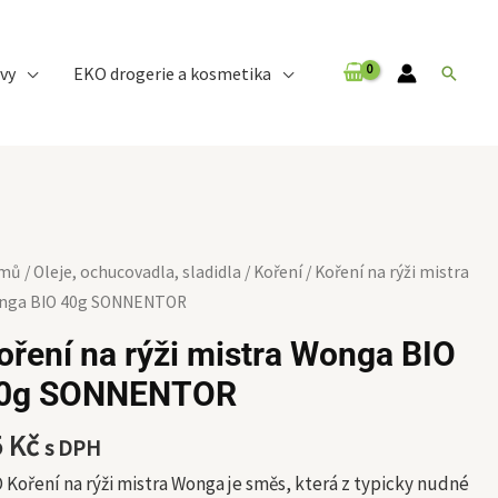
vy
EKO drogerie a kosmetika
Hledat
ení
mů
/
Oleje, ochucovadla, sladidla
/
Koření
/ Koření na rýži mistra
nga BIO 40g SONNENTOR
i
oření na rýži mistra Wonga BIO
tra
0g SONNENTOR
nga
O
5
Kč
s DPH
g
NNENTOR
 Koření na rýži mistra Wonga je směs, která z typicky nudné