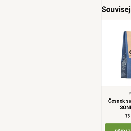
Souvisej
Česnek s
SON
75