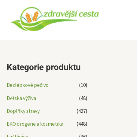
Přeskočit
na
obsah
Kategorie produktu
Bezlepkové pečivo
(10)
Dětská výživa
(48)
Doplňky stravy
(427)
EKO drogerie a kosmetika
(448)
Luštěniny
(36)