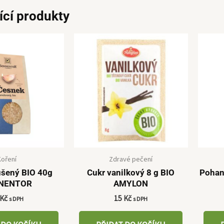
ící produkty
Koření
Zdravé pečení
ušený BIO 40g
Cukr vanilkový 8 g BIO
Pohan
NENTOR
AMYLON
Kč
15
Kč
s DPH
s DPH