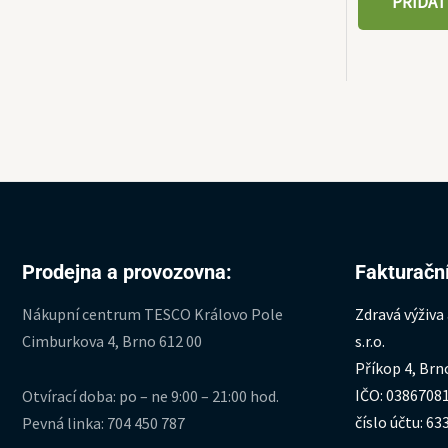
PŘIDAT
Prodejna a provozovna:
Fakturační
Nákupní centrum TESCO Královo Pole
Zdravá výživa
Cimburkova 4, Brno 612 00
s.r.o.
Příkop 4, Brn
IČO: 0386708
Otvírací doba: po – ne 9:00 – 21:00 hod.
číslo účtu: 6
Pevná linka: 704 450 787