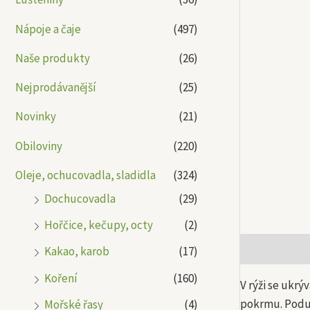
Nápoje a čaje
(497)
Naše produkty
(26)
Nejprodávanější
(25)
Novinky
(21)
Obiloviny
(220)
Oleje, ochucovadla, sladidla
(324)
Dochucovadla
(29)
Hořčice, kečupy, octy
(2)
Popis
Další
Kakao, karob
(17)
Koření
(160)
V rýži se ukrý
pokrmu. Podus
Mořské řasy
(4)