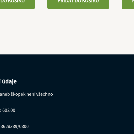
 DO KOŠÍKU
PŘIDAT DO KOŠÍKU
 údaje
 aneb škopek není všechno
o 602 00
1
333628389/0800