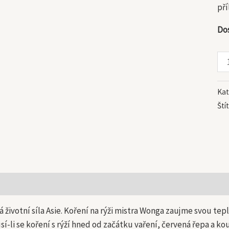
mn
pří
Do
Kat
Ští
 informace
vá životní síla Asie. Koření na rýži mistra Wonga zaujme svou t
í-li se koření s rýží hned od začátku vaření, červená řepa a k