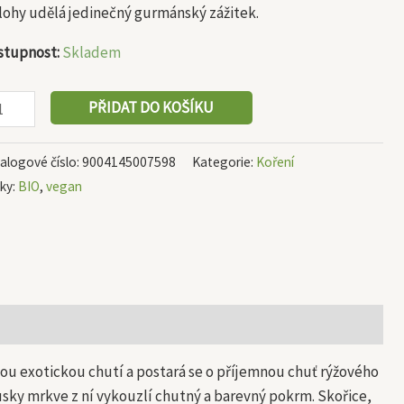
ožství
lohy udělá jedinečný gurmánský zážitek.
stupnost:
Skladem
PŘIDAT DO KOŠÍKU
alogové číslo:
9004145007598
Kategorie:
Koření
tky:
BIO
,
vegan
eplou exotickou chutí a postará se o příjemnou chuť rýžového
ousky mrkve z ní vykouzlí chutný a barevný pokrm. Skořice,