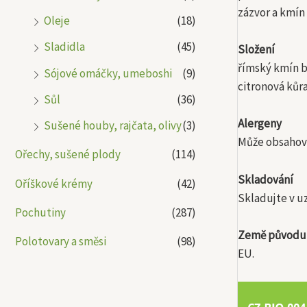
zázvor a kmín 
Oleje
(18)
Sladidla
(45)
Složení
římský kmín bi
Sójové omáčky, umeboshi
(9)
citronová kůra
Sůl
(36)
Alergeny
Sušené houby, rajčata, olivy
(3)
Může obsahova
Ořechy, sušené plody
(114)
Skladování
Oříškové krémy
(42)
Skladujte v u
Pochutiny
(287)
Země původu
Polotovary a směsi
(98)
EU.