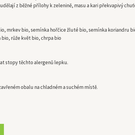
udělají z běžné přílohy k zelenině, masu a kari překvapivý chuť
o, mrkev bio, semínka hořčice žluté bio, semínka koriandru bio,
 bio, růže květ bio, chrpa bio
t stopy těchto alergenů lepku.
zavřeném obalu na chladném a suchém místě.