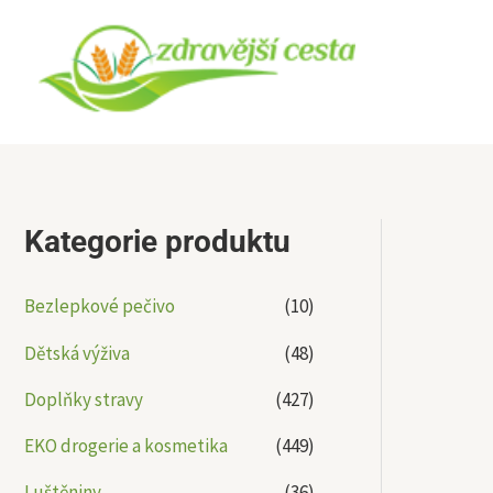
Přeskočit
na
obsah
Kategorie produktu
Bezlepkové pečivo
(10)
Dětská výživa
(48)
Doplňky stravy
(427)
EKO drogerie a kosmetika
(449)
Luštěniny
(36)