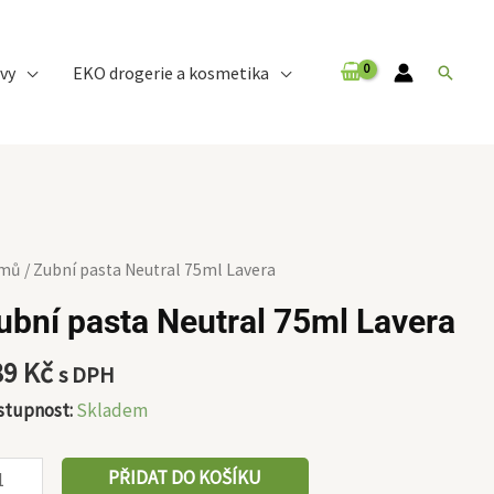
vy
EKO drogerie a kosmetika
Hledat
bní
mů
/ Zubní pasta Neutral 75ml Lavera
ta
ubní pasta Neutral 75ml Lavera
utral
ml
89
Kč
s DPH
era
stupnost:
Skladem
ožství
PŘIDAT DO KOŠÍKU