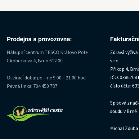
Prodejna a provozovna:
Fakturační
Nákupní centrum TESCO Královo Pole
Zdravá výživa
Cimburkova 4, Brno 612 00
s.r.o.
Příkop 4, Brn
IČO: 0386708
Otvírací doba: po – ne 9:00 – 21:00 hod.
číslo účtu: 6
Pevná linka: 704 450 787
Spisová značk
soudu v Brně
Michal Zduba 