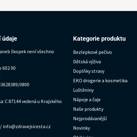
 údaje
Kategorie produktu
 aneb škopek není všechno
Bezlepkové pečivo
Dětská výživa
o 602 00
Doplňky stravy
1
EKO drogerie a kosmetika
333628389/0800
Luštěniny
Nápoje a čaje
a: C 87144 vedená u Krajského
Naše produkty
Nejprodávanější
/ info@zdravejsicesta.cz
Novinky