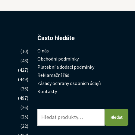
Hledat:
Často hledáte
O nás
(10)
Obchodní podmínky
(48)
Platební a dodací podmínky
(427)
Reklamační řád
(449)
Zásady ochrany osobních údajů
(36)
Kontakty
(497)
(26)
(25)
Hledat
(22)