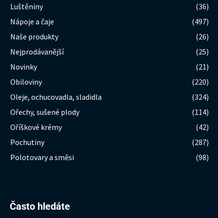
Luštěniny
(36)
Nápoje a čaje
(497)
Naše produkty
(26)
Nejprodávanější
(25)
Novinky
(21)
Obiloviny
(220)
Oleje, ochucovadla, sladidla
(324)
Ořechy, sušené plody
(114)
Oříškové krémy
(42)
Pochutiny
(287)
Polotovary a směsi
(98)
Hledat:
Často hledáte