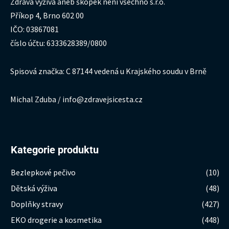
Zdravá výživa aneb škopek není všechno s.r.o.
Příkop 4, Brno 602 00
IČO: 03867081
číslo účtu: 6333628389/0800
Spisová značka: C 87144 vedená u Krajského soudu v Brně
Michal Zduba / info@zdravejsicesta.cz
Kategorie produktu
Bezlepkové pečivo
(10)
Dětská výživa
(48)
Doplňky stravy
(427)
EKO drogerie a kosmetika
(448)