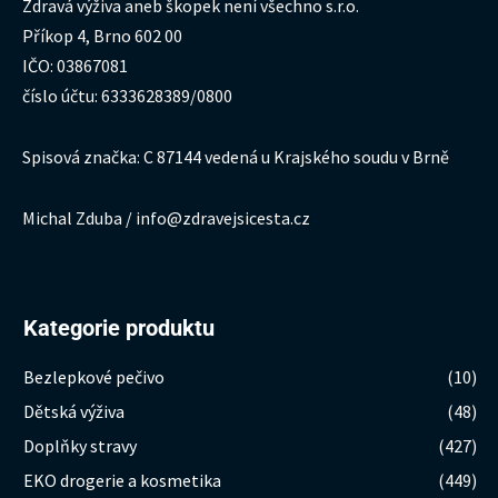
Zdravá výživa aneb škopek není všechno s.r.o.
Příkop 4, Brno 602 00
IČO: 03867081
číslo účtu: 6333628389/0800
Spisová značka: C 87144 vedená u Krajského soudu v Brně
Michal Zduba / info@zdravejsicesta.cz
Kategorie produktu
Bezlepkové pečivo
(10)
Dětská výživa
(48)
Doplňky stravy
(427)
EKO drogerie a kosmetika
(449)