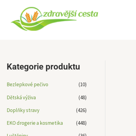
Přeskočit
na
obsah
Kategorie produktu
Bezlepkové pečivo
(10)
Dětská výživa
(48)
Doplňky stravy
(426)
EKO drogerie a kosmetika
(448)
Luštěniny
(36)