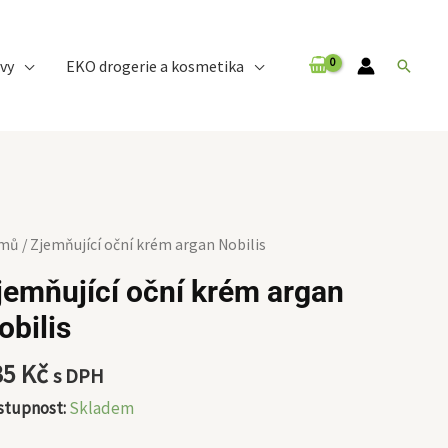
vy
EKO drogerie a kosmetika
Hledat
mňující
mů
/ Zjemňující oční krém argan Nobilis
í
jemňující oční krém argan
ém
obilis
an
ilis
35
Kč
s DPH
ožství
stupnost:
Skladem