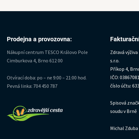
Prodejna a provozovna:
Fakturační
Nákupní centrum TESCO Královo Pole
Zdravá výživa
Cimburkova 4, Brno 612 00
s.r.o.
Příkop 4, Brn
IČO: 0386708
Otvírací doba: po – ne 9:00 – 21:00 hod.
číslo účtu: 6
Pevná linka: 704 450 787
Spisová značk
soudu v Brně
Michal Zduba 