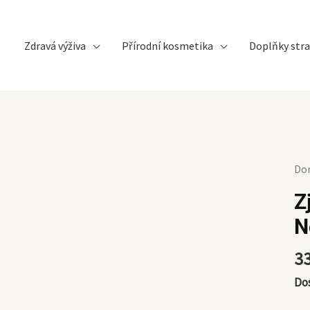
Zdravá výživa
Přírodní kosmetika
Doplňky stra
Zje
Do
očn
Z
kr
N
arg
Nob
3
mn
Do