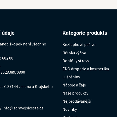
 údaje
Kategorie produktu
 aneb škopek není všechno
Bezlepkové pečivo
Dětská výživa
o 602 00
Doplňky stravy
1
EKO drogerie a kosmetika
333628389/0800
Luštěniny
Nápoje a čaje
a: C 87144 vedená u Krajského
Naše produkty
Nejprodávanější
/ info@zdravejsicesta.cz
Novinky