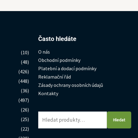
Hledat:
Často hledáte
O nás
(10)
Obchodní podmínky
(48)
Platební a dodací podmínky
(426)
Reklamační řád
(448)
Zásady ochrany osobních údajů
(36)
Kontakty
(497)
(26)
(25)
Hledat
(22)