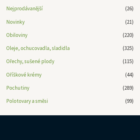
Nejprodávanější
(26)
Novinky
(21)
Obiloviny
(220)
Oleje, ochucovadla, sladidla
(325)
Ořechy, sušené plody
(115)
Oříškové krémy
(44)
Pochutiny
(289)
Polotovary a směsi
(99)