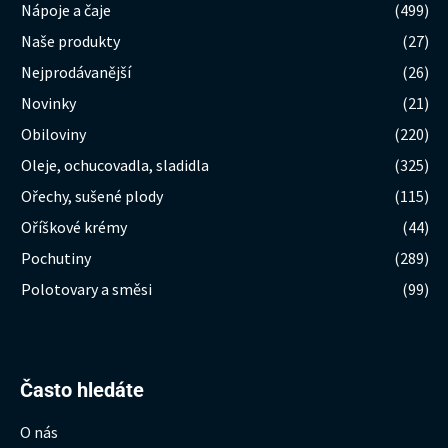
Nápoje a čaje
(499)
Naše produkty
(27)
Nejprodávanější
(26)
Novinky
(21)
Obiloviny
(220)
Oleje, ochucovadla, sladidla
(325)
Ořechy, sušené plody
(115)
Oříškové krémy
(44)
Pochutiny
(289)
Polotovary a směsi
(99)
Hledat:
Často hledáte
O nás