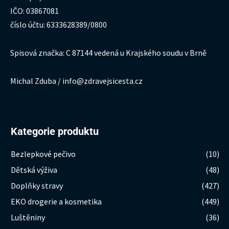
IČO: 03867081
číslo účtu: 6333628389/0800
Spisová značka: C 87144 vedená u Krajského soudu v Brně
Michal Zduba / info@zdravejsicesta.cz
Kategorie produktu
Bezlepkové pečivo
(10)
Dětská výživa
(48)
Doplňky stravy
(427)
EKO drogerie a kosmetika
(449)
Luštěniny
(36)