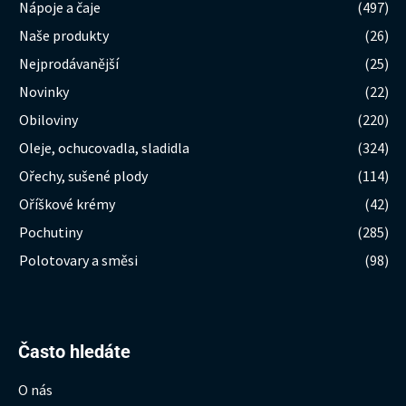
Nápoje a čaje
(497)
Naše produkty
(26)
Nejprodávanější
(25)
Novinky
(22)
Obiloviny
(220)
Oleje, ochucovadla, sladidla
(324)
Ořechy, sušené plody
(114)
Oříškové krémy
(42)
Pochutiny
(285)
Polotovary a směsi
(98)
Hledat:
Často hledáte
O nás