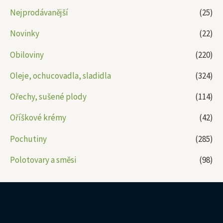
Nejprodávanější
(25)
Novinky
(22)
Obiloviny
(220)
Oleje, ochucovadla, sladidla
(324)
Ořechy, sušené plody
(114)
Oříškové krémy
(42)
Pochutiny
(285)
Polotovary a směsi
(98)