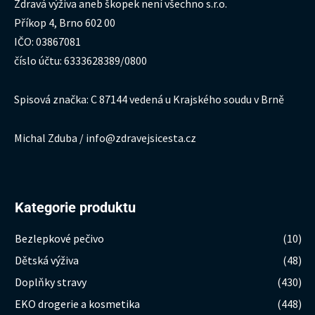
Zdravá výživa aneb škopek není všechno s.r.o.
Příkop 4, Brno 602 00
IČO: 03867081
číslo účtu: 6333628389/0800
Spisová značka: C 87144 vedená u Krajského soudu v Brně
Michal Zduba / info@zdravejsicesta.cz
Kategorie produktu
Bezlepkové pečivo
(10)
Dětská výživa
(48)
Doplňky stravy
(430)
EKO drogerie a kosmetika
(448)