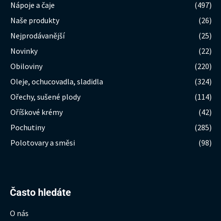
Nápoje a čaje
(497)
Naše produkty
(26)
Nejprodávanější
(25)
Novinky
(22)
Obiloviny
(220)
Oleje, ochucovadla, sladidla
(324)
Ořechy, sušené plody
(114)
Oříškové krémy
(42)
Pochutiny
(285)
Polotovary a směsi
(98)
Hledat:
Často hledáte
O nás