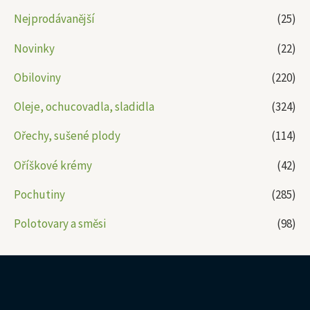
Nejprodávanější
(25)
Novinky
(22)
Obiloviny
(220)
Oleje, ochucovadla, sladidla
(324)
Ořechy, sušené plody
(114)
Oříškové krémy
(42)
Pochutiny
(285)
Polotovary a směsi
(98)