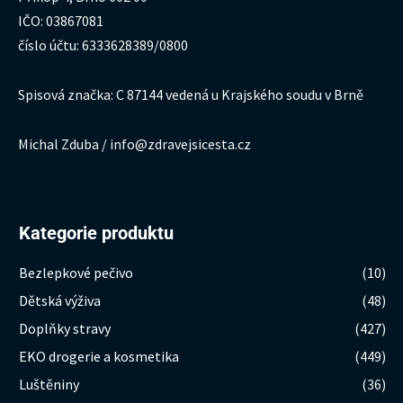
IČO: 03867081
číslo účtu: 6333628389/0800
Spisová značka: C 87144 vedená u Krajského soudu v Brně
Michal Zduba / info@zdravejsicesta.cz
Kategorie produktu
Bezlepkové pečivo
(10)
Dětská výživa
(48)
Doplňky stravy
(427)
EKO drogerie a kosmetika
(449)
Luštěniny
(36)