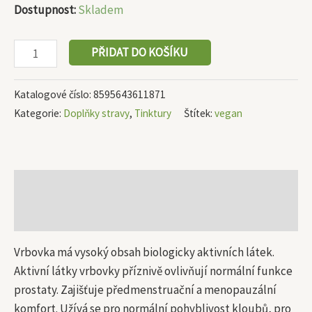
Dostupnost:
Skladem
PŘIDAT DO KOŠÍKU
Katalogové číslo:
8595643611871
Kategorie:
Doplňky stravy
,
Tinktury
Štítek:
vegan
Popis
Další informace
Vrbovka má vysoký obsah biologicky aktivních látek.
Aktivní látky vrbovky příznivě ovlivňují normální funkce
prostaty. Zajišťuje předmenstruační a menopauzální
komfort. Užívá se pro normální pohyblivost kloubů, pro