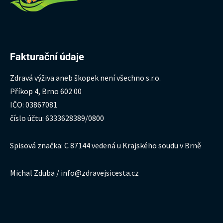
Fakturační údaje
Zdravá výživa aneb škopek není všechno s.r.o.
Příkop 4, Brno 602 00
IČO: 03867081
číslo účtu: 6333628389/0800
Spisová značka: C 87144 vedená u Krajského soudu v Brně
Michal Zduba / info@zdravejsicesta.cz