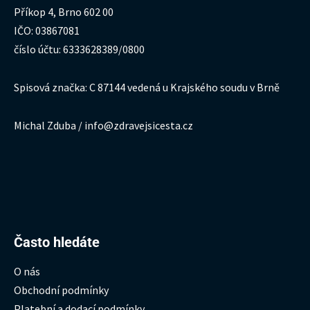
Příkop 4, Brno 602 00
IČO: 03867081
číslo účtu: 6333628389/0800
Spisová značka: C 87144 vedená u Krajského soudu v Brně
Michal Zduba / info@zdravejsicesta.cz
Hledat:
Často hledáte
O nás
Obchodní podmínky
Platební a dodací podmínky