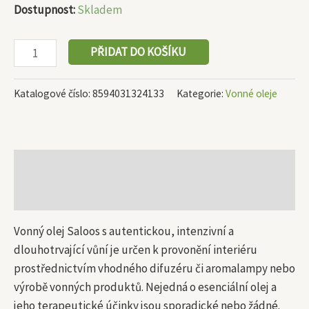
Dostupnost:
Skladem
PŘIDAT DO KOŠÍKU
Katalogové číslo:
8594031324133
Kategorie:
Vonné oleje
Popis
Další informace
Vonný olej Saloos s autentickou, intenzivní a
dlouhotrvající vůní je určen k provonění interiéru
prostřednictvím vhodného difuzéru či aromalampy nebo
výrobě vonných produktů. Nejedná o esenciální olej a
jeho terapeutické účinky jsou sporadické nebo žádné.