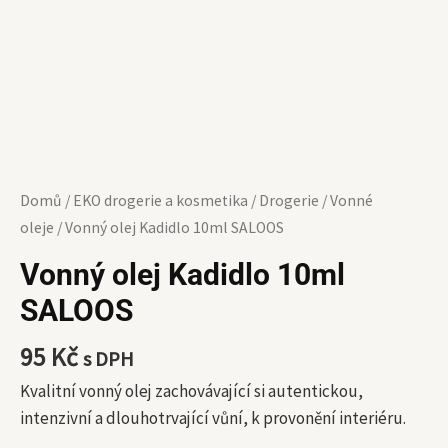
Domů
/
EKO drogerie a kosmetika
/
Drogerie
/
Vonné
oleje
/ Vonný olej Kadidlo 10ml SALOOS
Vonný olej Kadidlo 10ml
SALOOS
95
Kč
s DPH
Kvalitní vonný olej zachovávající si autentickou,
intenzivní a dlouhotrvající vůní, k provonění interiéru.