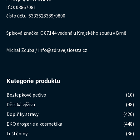
IČO: 03867081
číslo účtu: 6333628389/0800
Spisová značka: C 87144 vedená u Krajského soudu v Brně
Michal Zduba / info@zdravejsicesta.cz
Kategorie produktu
Bezlepkové pečivo
(10)
Dětská výživa
(48)
Doplňky stravy
(426)
EKO drogerie a kosmetika
(448)
Luštěniny
(36)