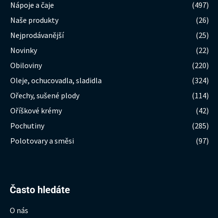
Nápoje a čaje
(497)
Naše produkty
(26)
Nejprodávanější
(25)
Novinky
(22)
Obiloviny
(220)
Oleje, ochucovadla, sladidla
(324)
Ořechy, sušené plody
(114)
Oříškové krémy
(42)
Pochutiny
(285)
Polotovary a směsi
(97)
Hledat:
Často hledáte
O nás