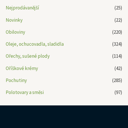
Nejprodávanější
(25)
Novinky
(22)
Obiloviny
(220)
Oleje, ochucovadla, sladidla
(324)
Ořechy, sušené plody
(114)
Oříškové krémy
(42)
Pochutiny
(285)
Polotovary a směsi
(97)