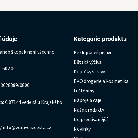
 údaje
Kategorie produktu
 aneb škopek není všechno
Bezlepkové pečivo
Dětská výživa
o 602 00
Doplňky stravy
1
EKO drogerie a kosmetika
333628389/0800
Luštěniny
Nápoje a čaje
a: C 87144 vedená u Krajského
Naše produkty
Nejprodávanější
/ info@zdravejsicesta.cz
Novinky