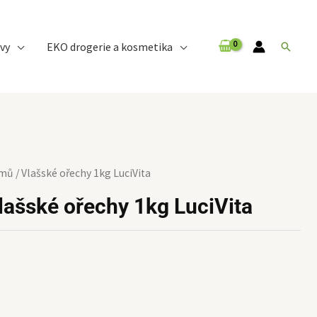
vy
EKO drogerie a kosmetika
Hledat
mů
/ Vlašské ořechy 1kg LuciVita
lašské ořechy 1kg LuciVita