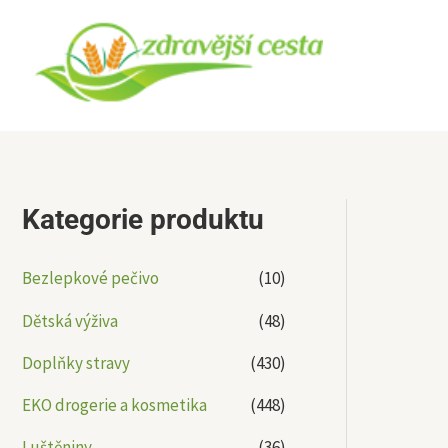
Přeskočit
na
obsah
Kategorie produktu
Bezlepkové pečivo
(10)
Dětská výživa
(48)
Doplňky stravy
(430)
EKO drogerie a kosmetika
(448)
Luštěniny
(36)