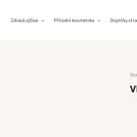
Zdravá výživa
Přírodní kosmetika
Doplňky stra
Do
V