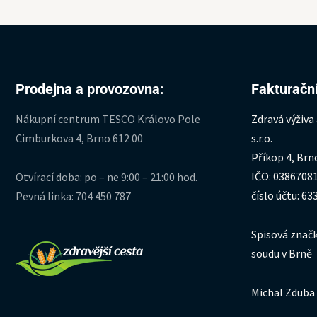
Prodejna a provozovna:
Fakturační
Nákupní centrum TESCO Královo Pole
Zdravá výživa
Cimburkova 4, Brno 612 00
s.r.o.
Příkop 4, Brn
IČO: 0386708
Otvírací doba: po – ne 9:00 – 21:00 hod.
číslo účtu: 6
Pevná linka: 704 450 787
Spisová značk
soudu v Brně
Michal Zduba 