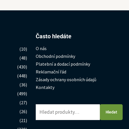
Hledat:
Často hledáte
O nás
(10)
Obchodní podmínky
(48)
Platební a dodací podmínky
(430)
Reklamační řád
(448)
Zásady ochrany osobních údajů
(36)
Kontakty
(499)
(27)
(26)
Hledat
(21)