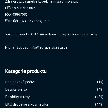
Zdravá výživa aneb škopek není všechno s.r.o.
Příkop 4, Brno 602 00
IČO: 03867081
číslo účtu: 6333628389/0800
Spisová značka: C 87144 vedená u Krajského soudu v Brně
Michal Zduba / info@zdravejsicesta.cz
Kategorie produktu
Bezlepkové pečivo
(10)
Dětská výživa
(48)
Doplňky stravy
(430)
EKO drogerie a kosmetika
(448)