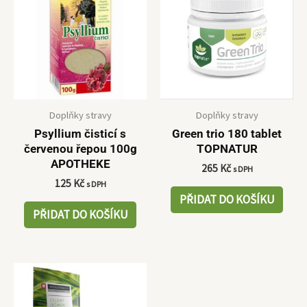
Doplňky stravy
Doplňky stravy
Psyllium čisticí s
Green trio 180 tablet
červenou řepou 100g
TOPNATUR
APOTHEKE
265
Kč
s DPH
125
Kč
s DPH
PŘIDAT DO KOŠÍKU
PŘIDAT DO KOŠÍKU