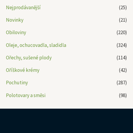
Nejprodávanější
(25)
Novinky
(21)
Obiloviny
(220)
Oleje, ochucovadla, sladidla
(324)
Ořechy, sušené plody
(114)
Oříškové krémy
(42)
Pochutiny
(287)
Polotovary a směsi
(98)