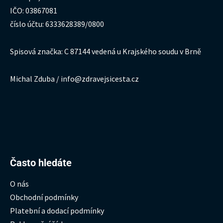
IČO: 03867081
číslo účtu: 6333628389/0800
Spisová značka: C 87144 vedená u Krajského soudu v Brně
Michal Zduba / info@zdravejsicesta.cz
Hledat:
Často hledáte
O nás
Obchodní podmínky
Platební a dodací podmínky