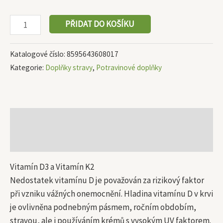
PŘIDAT DO KOŠÍKU
Katalogové číslo:
8595643608017
Kategorie:
Doplňky stravy
,
Potravinové doplňky
Popis
Další informace
Vitamín D3 a Vitamín K2
Nedostatek vitamínu D je považován za rizikový faktor
při vzniku vážných onemocnění. Hladina vitamínu D v krvi
je ovlivněna podnebným pásmem, ročním obdobím,
stravou, ale i používáním krémů s vysokým UV faktorem.