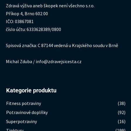
Zdravá výživa aneb škopek není všechno s.r.o.
Příkop 4, Brno 602 00
IČO: 03867081
číslo účtu: 6333628389/0800
Spisová značka: C 87144 vedená u Krajského soudu v Brně
Michal Zduba / info@zdravejsicesta.cz
Kategorie produktu
Fitness potraviny
(38)
Potravinové doplňky
(92)
Superpotraviny
(16)
Tinktury
(199)