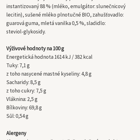
instantizovaný 88 % (mléko, emulgátor: slunečnicový
lecitin), sušené mléko plnotučné BIO, zahušťovadlo:
guarová guma, mletá vanilka 0,5 %, sladidlo:
steviol‑glykosidy.
Výživové hodnoty na 100 g
Energetická hodnota 1614 kJ / 382 kcal
Tuky: 7,1 g
z toho nasycené mastné kyseliny: 4,8 g
Sacharidy: 8,5 g
z toho cukry: 7,5 g
Vláknina: 2,5 g
Bílkoviny: 69,8 g
Sůl: 0,54 g
Alergeny