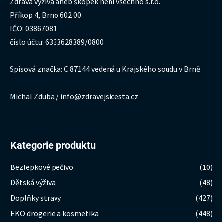
Zdravá výživa aneb škopek není všechno s.r.o.
Příkop 4, Brno 602 00
IČO: 03867081
číslo účtu: 6333628389/0800
Spisová značka: C 87144 vedená u Krajského soudu v Brně
Michal Zduba / info@zdravejsicesta.cz
Kategorie produktu
Bezlepkové pečivo
(10)
Dětská výživa
(48)
Doplňky stravy
(427)
EKO drogerie a kosmetika
(448)