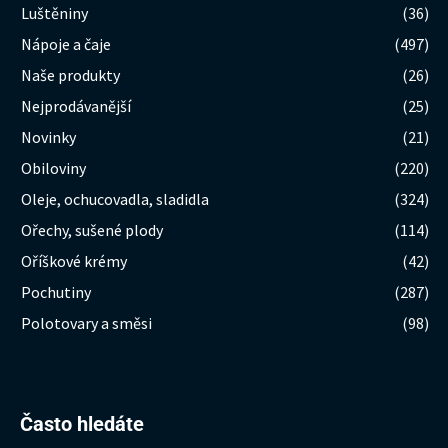
Luštěniny
(36)
Nápoje a čaje
(497)
Naše produkty
(26)
Nejprodávanější
(25)
Novinky
(21)
Obiloviny
(220)
Oleje, ochucovadla, sladidla
(324)
Ořechy, sušené plody
(114)
Oříškové krémy
(42)
Pochutiny
(287)
Polotovary a směsi
(98)
Hledat:
Často hledáte