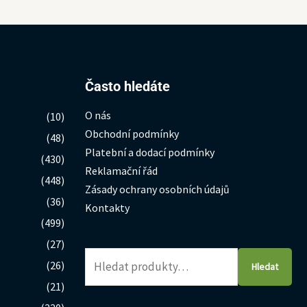
Hledat:
Často hledáte
O nás
(10)
Obchodní podmínky
(48)
Platební a dodací podmínky
(430)
Reklamační řád
(448)
Zásady ochrany osobních údajů
(36)
Kontakty
(499)
(27)
(26)
Hledat
(21)