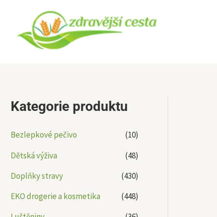
Přeskočit
na
obsah
Kategorie produktu
Bezlepkové pečivo
(10)
Dětská výživa
(48)
Doplňky stravy
(430)
EKO drogerie a kosmetika
(448)
Luštěniny
(36)