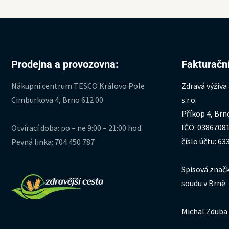
Prodejna a provozovna:
Fakturační
Nákupní centrum TESCO Královo Pole
Zdravá výživa
Cimburkova 4, Brno 612 00
s.r.o.
Příkop 4, Brn
IČO: 0386708
Otvírací doba: po – ne 9:00 – 21:00 hod.
číslo účtu: 6
Pevná linka: 704 450 787
Spisová značk
soudu v Brně
Michal Zduba 