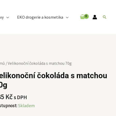
vy
EKO drogerie a kosmetika
Hledat
ikonoční
mů
/ Velikonoční čokoláda s matchou 70g
koláda
elikonoční čokoláda s matchou
0g
tchou
g
85
Kč
s DPH
ožství
stupnost:
Skladem