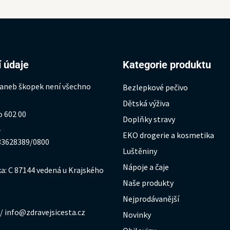
 údaje
Kategorie produktu
 aneb škopek není všechno
Bezlepkové pečivo
Dětská výživa
o 602 00
Doplňky stravy
1
EKO drogerie a kosmetika
333628389/0800
Luštěniny
Nápoje a čaje
a: C 87144 vedená u Krajského
Naše produkty
Nejprodávanější
/ info@zdravejsicesta.cz
Novinky