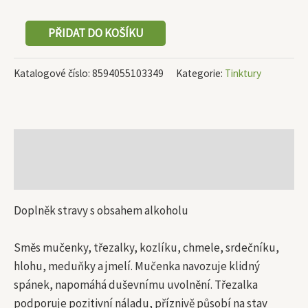
PŘIDAT DO KOŠÍKU
Katalogové číslo:
8594055103349
Kategorie:
Tinktury
Popis
Další informace
Doplněk stravy s obsahem alkoholu
Směs mučenky, třezalky, kozlíku, chmele, srdečníku,
hlohu, meduňky a jmelí. Mučenka navozuje klidný
spánek, napomáhá duševnímu uvolnění. Třezalka
podporuje pozitivní náladu, příznivě působí na stav