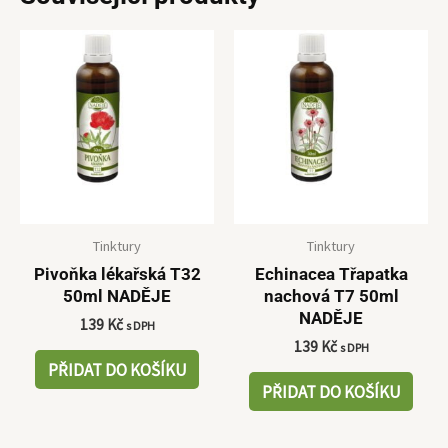
Tinktury
Tinktury
Pivoňka lékařská T32
Echinacea Třapatka
50ml NADĚJE
nachová T7 50ml
NADĚJE
139
Kč
s DPH
139
Kč
s DPH
PŘIDAT DO KOŠÍKU
PŘIDAT DO KOŠÍKU