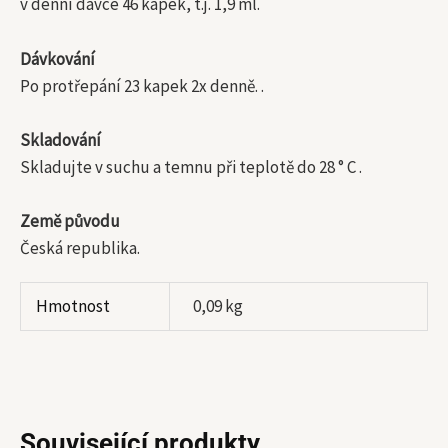
v denní dávce 46 kapek, t.j. 1,9 ml.
Dávkování
Po protřepání 23 kapek 2x denně. .
Skladování
Skladujte v suchu a temnu při teplotě do 28 ° C .
Země původu
Česká republika.
Hmotnost
0,09 kg
Související produkty