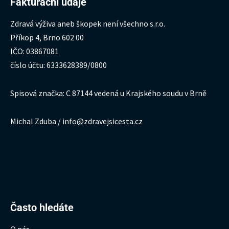
Fakturační údaje
Zdravá výživa aneb škopek není všechno s.r.o.
Příkop 4, Brno 602 00
IČO: 03867081
číslo účtu: 6333628389/0800
Spisová značka: C 87144 vedená u Krajského soudu v Brně
Michal Zduba / info@zdravejsicesta.cz
Hledat:
Často hledáte
O nás