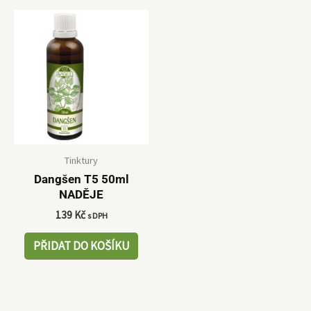
Tinktury
Dangšen T5 50ml
NADĚJE
139
Kč
s DPH
PŘIDAT DO KOŠÍKU