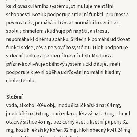
kardiovaskulárního systému, stimuluje mentální
schopnosti. Kozlík podporuje srdeční funkci, pružnost a
pevnost cév, pomáhá udržovat normální krevní tlak,
spolu s chmelem zklidňuje při napětí, a stresu,
napomáhá klidnému spánku. Srdečník pomáhá udržovat
funkci srdce, cév a nervového systému. Hloh podporuje
srdeční funkce a periferní krevní oběh. Meduňka
příznivě ovlivňuje oběhový systém a zklidňuje, jmelí
podporuje krevní oběh a udržování normální hladiny
cholesterolu.
Složení
voda, alkohol 40% obj., meduňka lékařská nať 64 mg,
jmelí bílé nať 64 mg, mučenka oplétavá nať 53 mg, chmel
otáčivý šištice 45 mg, bez černý květ a květní pupeny 32
mg, kozlík lékařský kořen 32 mg, hloh obecný květ 24 mg