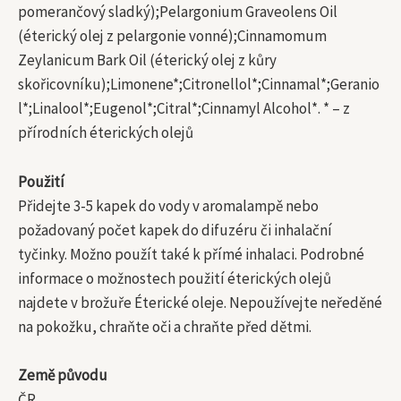
pomerančový sladký);Pelargonium Graveolens Oil
(éterický olej z pelargonie vonné);Cinnamomum
Zeylanicum Bark Oil (éterický olej z kůry
skořicovníku);Limonene*;Citronellol*;Cinnamal*;Geranio
l*;Linalool*;Eugenol*;Citral*;Cinnamyl Alcohol*. * – z
přírodních éterických olejů
Použití
Přidejte 3-5 kapek do vody v aromalampě nebo
požadovaný počet kapek do difuzéru či inhalační
tyčinky. Možno použít také k přímé inhalaci. Podrobné
informace o možnostech použití éterických olejů
najdete v brožuře Éterické oleje. Nepoužívejte neředěné
na pokožku, chraňte oči a chraňte před dětmi.
Země původu
ČR