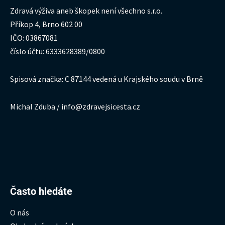
Zdravá výživa aneb škopek není všechno s.r.o.
Příkop 4, Brno 602 00
IČO: 03867081
číslo účtu: 6333628389/0800
Spisová značka: C 87144 vedená u Krajského soudu v Brně
Michal Zduba / info@zdravejsicesta.cz
Hledat:
Často hledáte
O nás