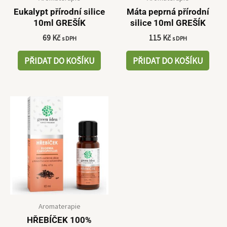
Eukalypt přírodní silice
Máta peprná přírodní
10ml GREŠÍK
silice 10ml GREŠÍK
69
Kč
115
Kč
s DPH
s DPH
PŘIDAT DO KOŠÍKU
PŘIDAT DO KOŠÍKU
Aromaterapie
HŘEBÍČEK 100%