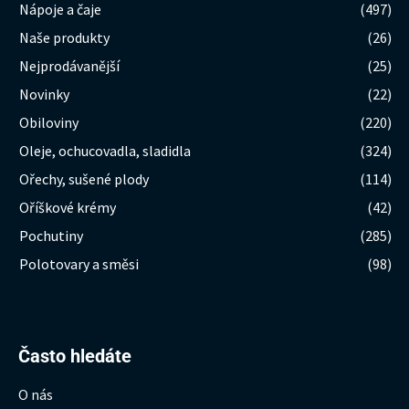
Nápoje a čaje
(497)
Naše produkty
(26)
Nejprodávanější
(25)
Novinky
(22)
Obiloviny
(220)
Oleje, ochucovadla, sladidla
(324)
Ořechy, sušené plody
(114)
Oříškové krémy
(42)
Pochutiny
(285)
Polotovary a směsi
(98)
Hledat:
Často hledáte
O nás