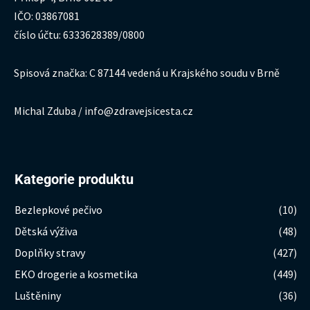
IČO: 03867081
číslo účtu: 6333628389/0800
Spisová značka: C 87144 vedená u Krajského soudu v Brně
Michal Zduba / info@zdravejsicesta.cz
Kategorie produktu
Bezlepkové pečivo
(10)
Dětská výživa
(48)
Doplňky stravy
(427)
EKO drogerie a kosmetika
(449)
Luštěniny
(36)