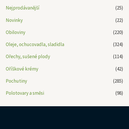
Nejprodávanější
(25)
Novinky
(22)
Obiloviny
(220)
Oleje, ochucovadla, sladidla
(324)
Ořechy, sušené plody
(114)
Oříškové krémy
(42)
Pochutiny
(285)
Polotovary a směsi
(98)