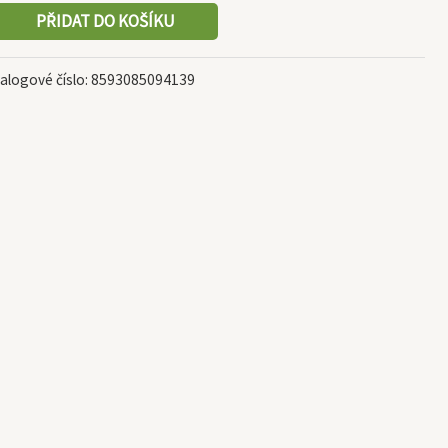
PŘIDAT DO KOŠÍKU
alogové číslo:
8593085094139