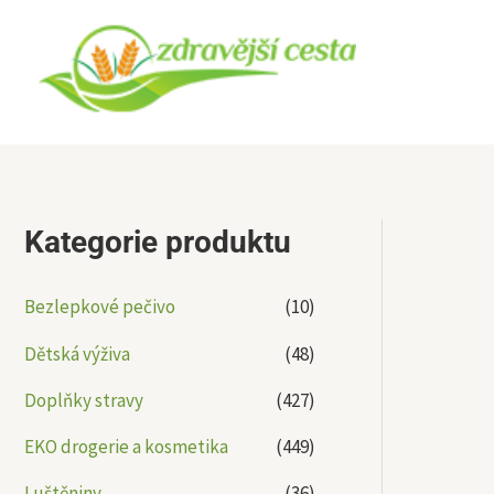
Přeskočit
na
obsah
Kategorie produktu
Bezlepkové pečivo
(10)
Dětská výživa
(48)
Doplňky stravy
(427)
EKO drogerie a kosmetika
(449)
Luštěniny
(36)