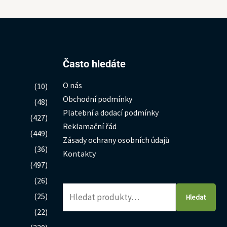
Hledat:
Často hledáte
O nás
(10)
Obchodní podmínky
(48)
Platební a dodací podmínky
(427)
Reklamační řád
(449)
Zásady ochrany osobních údajů
(36)
Kontakty
(497)
(26)
(25)
Hledat
(22)