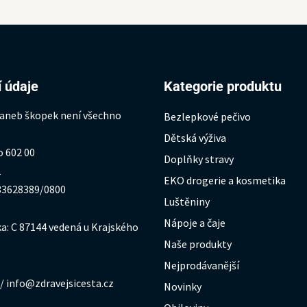
 údaje
Kategorie produktu
 aneb škopek není všechno
Bezlepkové pečivo
Dětská výživa
o 602 00
Doplňky stravy
1
EKO drogerie a kosmetika
333628389/0800
Luštěniny
Nápoje a čaje
a: C 87144 vedená u Krajského
Naše produkty
Nejprodávanější
/ info@zdravejsicesta.cz
Novinky