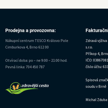
Prodejna a provozovna:
Fakturační
Nákupní centrum TESCO Královo Pole
Zdravá výživa
Cimburkova 4, Brno 612 00
s.r.o.
Příkop 4, Brn
IČO: 0386708
Otvírací doba: po – ne 9:00 – 21:00 hod.
číslo účtu: 6
Pevná linka: 704 450 787
Spisová značk
soudu v Brně
Michal Zduba 