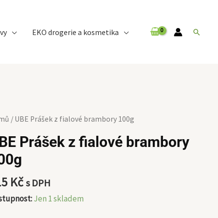
vy
EKO drogerie a kosmetika
Hledat
E
mů
/ UBE Prášek z fialové brambory 100g
ášek
BE Prášek z fialové brambory
00g
lové
ambory
15
Kč
s DPH
0g
ožství
stupnost:
Jen 1 skladem