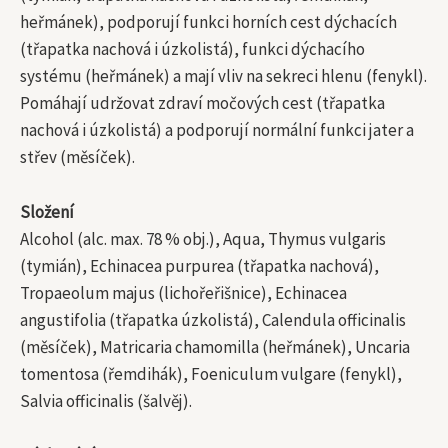
heřmánek), podporují funkci horních cest dýchacích
(třapatka nachová i úzkolistá), funkci dýchacího
systému (heřmánek) a mají vliv na sekreci hlenu (fenykl).
Pomáhají udržovat zdraví močových cest (třapatka
nachová i úzkolistá) a podporují normální funkci jater a
střev (měsíček).
Složení
Alcohol (alc. max. 78 % obj.), Aqua, Thymus vulgaris
(tymián), Echinacea purpurea (třapatka nachová),
Tropaeolum majus (lichořeřišnice), Echinacea
angustifolia (třapatka úzkolistá), Calendula officinalis
(měsíček), Matricaria chamomilla (heřmánek), Uncaria
tomentosa (řemdihák), Foeniculum vulgare (fenykl),
Salvia officinalis (šalvěj).