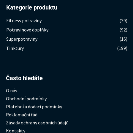
Kategorie produktu
Fitness potraviny
(39)
Potravinové doplňky
(92)
Superpotraviny
(16)
Tinktury
(199)
Hledat:
Často hledáte
O nás
Obchodní podmínky
Platební a dodací podmínky
Reklamační řád
Zásady ochrany osobních údajů
Kontakty