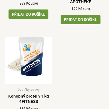
APOTHEKE
239
Kč
s DPH
122
Kč
s DPH
PŘIDAT DO KOŠÍKU
PŘIDAT DO KOŠÍKU
Doplňky stravy
Konopný protein 1 kg
4FITNESS
339
Kč
s DPH