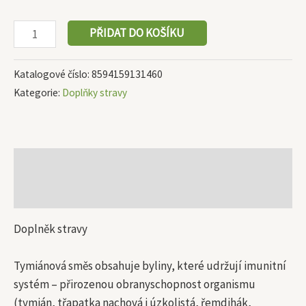
PŘIDAT DO KOŠÍKU
Katalogové číslo:
8594159131460
Kategorie:
Doplňky stravy
Popis
Další informace
Doplněk stravy
Tymiánová směs obsahuje byliny, které udržují imunitní
systém – přirozenou obranyschopnost organismu
(tymián, třapatka nachová i úzkolistá, řemdihák,