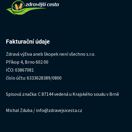
Fakturační údaje
Zdravá výživa aneb škopek není všechno s.r.o.
Příkop 4, Brno 602 00
IČO: 03867081
číslo účtu: 6333628389/0800
Spisová značka: C 87144 vedená u Krajského soudu v Brně
Michal Zduba / info@zdravejsicesta.cz