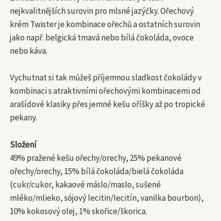
nejkvalitnějších surovin pro mlsné jazýčky. Ořechový
krém Twister je kombinace ořechů a ostatních surovin
jako např. belgická tmavá nebo bílá čokoláda, ovoce
nebo káva.
Vychutnat si tak můžeš příjemnou sladkost čokolády v
kombinaci s atraktivními ořechovými kombinacemi od
arašídové klasiky přes jemné kešu oříšky až po tropické
pekany.
Složení
49% pražené kešu ořechy/orechy, 25% pekanové
ořechy/orechy, 15% bílá čokoláda/bielá čokoláda
(cukr/cukor, kakaové máslo/maslo, sušené
mléko/mlieko, sójový lecitin/lecitín, vanilka bourbon),
10% kokosový olej, 1% skořice/škorica.