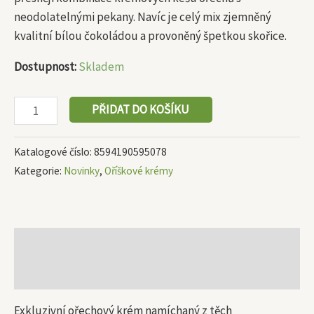
neodolatelný­mi pekany. Navíc je celý mix zjemněný
kvalitní bílou čokoládou a provoněný špetkou skořice.
Dostupnost:
Skladem
PŘIDAT DO KOŠÍKU
Katalogové číslo:
8594190595078
Kategorie:
Novinky
,
Oříškové krémy
Popis
Další informace
Exkluzivní ořechový krém namíchaný z těch