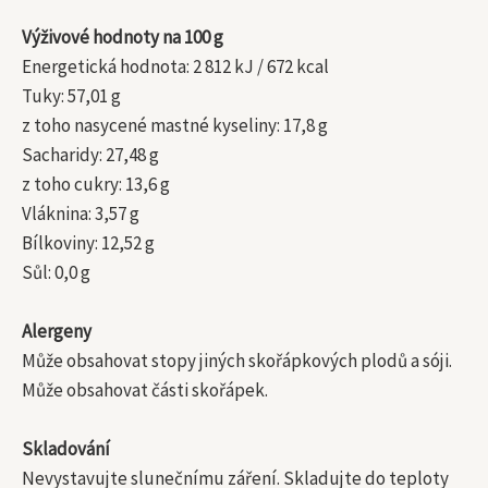
Výživové hodnoty na 100 g
Energetická hodnota: 2 812 kJ / 672 kcal
Tuky: 57,01 g
z toho nasycené mastné kyseliny: 17,8 g
Sacharidy: 27,48 g
z toho cukry: 13,6 g
Vláknina: 3,57 g
Bílkoviny: 12,52 g
Sůl: 0,0 g
Alergeny
Může obsahovat stopy jiných skořápkových plodů a sóji.
Může obsahovat části skořápek.
Skladování
Nevystavujte slunečnímu záření. Skladujte do teploty