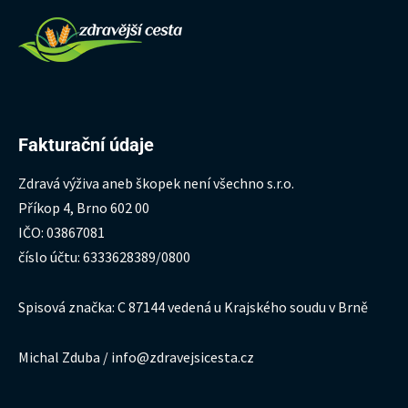
Fakturační údaje
Zdravá výživa aneb škopek není všechno s.r.o.
Příkop 4, Brno 602 00
IČO: 03867081
číslo účtu: 6333628389/0800
Spisová značka: C 87144 vedená u Krajského soudu v Brně
Michal Zduba / info@zdravejsicesta.cz