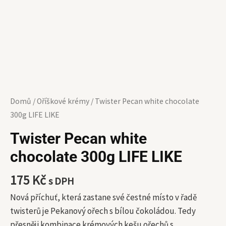
Domů
/
Oříškové krémy
/ Twister Pecan white chocolate
300g LIFE LIKE
Twister Pecan white
chocolate 300g LIFE LIKE
175
Kč
s DPH
Nová příchuť, která zastane své čestné místo v řadě
twisterů je Pekanový ořech s bílou čokoládou. Tedy
přesněji kombinace krémových kešu ořechů s