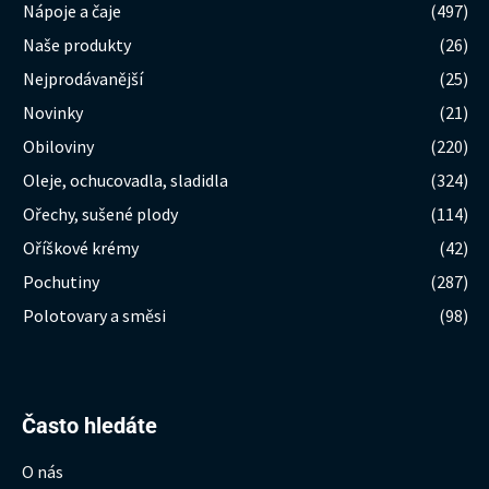
Nápoje a čaje
(497)
Naše produkty
(26)
Nejprodávanější
(25)
Novinky
(21)
Obiloviny
(220)
Oleje, ochucovadla, sladidla
(324)
Ořechy, sušené plody
(114)
Oříškové krémy
(42)
Pochutiny
(287)
Polotovary a směsi
(98)
Hledat:
Často hledáte
O nás