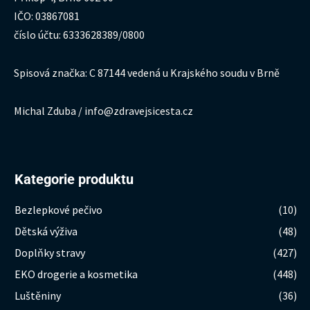
IČO: 03867081
číslo účtu: 6333628389/0800
Spisová značka: C 87144 vedená u Krajského soudu v Brně
Michal Zduba / info@zdravejsicesta.cz
Kategorie produktu
Bezlepkové pečivo
(10)
Dětská výživa
(48)
Doplňky stravy
(427)
EKO drogerie a kosmetika
(448)
Luštěniny
(36)