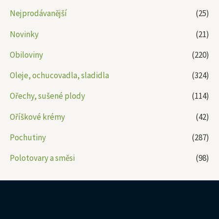
Nejprodávanější
(25)
Novinky
(21)
Obiloviny
(220)
Oleje, ochucovadla, sladidla
(324)
Ořechy, sušené plody
(114)
Oříškové krémy
(42)
Pochutiny
(287)
Polotovary a směsi
(98)